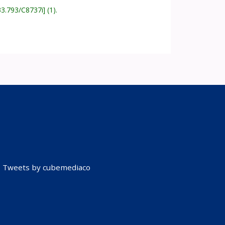
33.793/C8737i
(1).
Tweets by cubemediaco