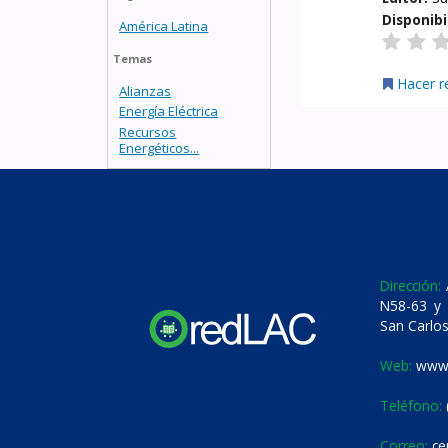
Disponibi
América Latina
Temas
Hacer r
Alianzas
Energía Eléctrica
Recursos
Energéticos...
Dirección:
A
N58-63 y 
San Carlos
Web:
www.
Teléfono:
Correo:
ce