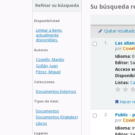
Refinar su búsqueda
Su búsqueda re
Disponibilidad
Limitar a ítems
Quitar resaltad
actualmente
disponibles.
1.
Las alia
por
Coviel
Autores
Idioma:
E
Coviello, Manlio
Editor:
Sa
Gollán, Juan
Acceso e
Pérez, Miguel
Disponibi
Listas:
Ca
Colecciones
Documentos Externos
Hacer r
Tipos de ítem
Documentos
2.
Public -
Documentos (Digitales)
por
Coviel
Libros
Idioma:
I
Lugares
Editor:
Sa