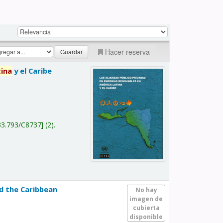
Hacer reserva
tina
y el Caribe
a
33.793/C8737
(2).
nd the Caribbean
No hay
imagen de
cubierta
disponible