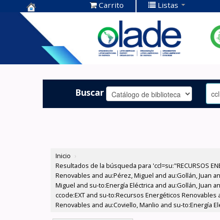
Carrito
Listas
Centro de
Documentación
OLADE -
Buscar
Inicio
›
Resultados de la búsqueda para 'ccl=su:"RECURSOS ENE
Renovables and au:Pérez, Miguel and au:Gollán, Juan a
Miguel and su-to:Energía Eléctrica and au:Gollán, Juan 
ccode:EXT and su-to:Recursos Energéticos Renovables a
Renovables and au:Coviello, Manlio and su-to:Energía Elé