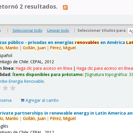
tornó 2 resultados.
|
Seleccionar todo
Limpiar todo
|
Seleccionar títulos para:
o
nzas público - privadas en energías
renovables
en América
La
lo,
Manlio
|
Gollán,
Juan
|
Pérez,
Miguel
.
spañol
ntiago de Chile: CEPAL, 2012
n línea:
Haga clic para acceso en línea
|
Haga clic para acceso en líne
lidad:
Ítems disponibles para préstamo:
Signatura topográfica:
3
ribe-Energía Renovable
.
eserva
Agregar al carrito
 private partnerships in renewable energy in Latin America a
lo,
Manlio
|
Gollán,
Juan
|
Pérez,
Miguel
.
nglés
ntiago de Chile: CEPAL, 2012