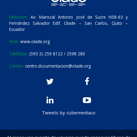
Dirección:
Av. Mariscal Antonio José de Sucre N58-63 y
Fernández Salvador Edif. Olade – San Carlos, Quito –
Ecuador.
Web:
www.olade.org
Teléfono:
(593 2) 259 8122 / 2598 280
Correo:
centro.documentacion@olade.org
Tweets by cubemediaco