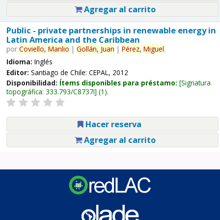
Agregar al carrito
Public - private partnerships in renewable energy in
Latin America and the Caribbean
por
Coviello,
Manlio
|
Gollán,
Juan
|
Pérez,
Miguel
.
Idioma:
Inglés
Editor:
Santiago de Chile: CEPAL, 2012
Disponibilidad:
Ítems disponibles para préstamo:
Signatura
topográfica:
333.793/C8737i
(1).
Hacer reserva
Agregar al carrito