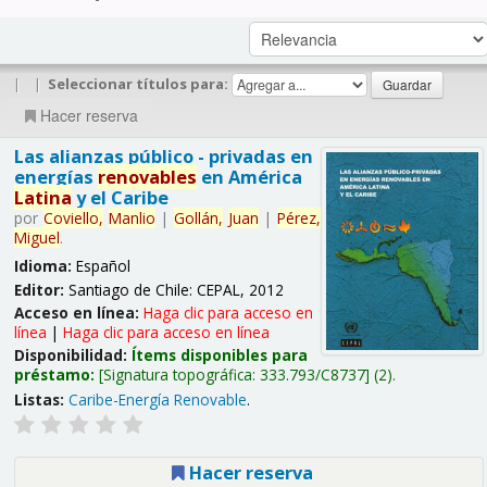
|
|
Seleccionar títulos para:
Hacer reserva
Las alianzas público - privadas en
energías
renovables
en América
Latina
y el Caribe
por
Coviello,
Manlio
|
Gollán,
Juan
|
Pérez,
Miguel
.
Idioma:
Español
Editor:
Santiago de Chile: CEPAL, 2012
Acceso en línea:
Haga clic para acceso en
línea
|
Haga clic para acceso en línea
Disponibilidad:
Ítems disponibles para
préstamo:
Signatura topográfica:
333.793/C8737
(2).
Listas:
Caribe-Energía Renovable
.
Hacer reserva