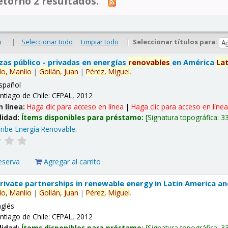
tornó 2 resultados.
|
Seleccionar todo
Limpiar todo
|
Seleccionar títulos para:
o
nzas público - privadas en energías
renovables
en América
La
lo,
Manlio
|
Gollán,
Juan
|
Pérez,
Miguel
.
spañol
ntiago de Chile: CEPAL, 2012
n línea:
Haga clic para acceso en línea
|
Haga clic para acceso en líne
lidad:
Ítems disponibles para préstamo:
Signatura topográfica:
3
ribe-Energía Renovable
.
eserva
Agregar al carrito
 private partnerships in renewable energy in Latin America a
lo,
Manlio
|
Gollán,
Juan
|
Pérez,
Miguel
.
nglés
ntiago de Chile: CEPAL, 2012
lidad:
Ítems disponibles para préstamo:
Signatura topográfica:
3