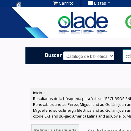
Carrito
Listas
Centro de
Documentación
OLADE -
Buscar
Inicio
›
Resultados de la búsqueda para 'ccl=su:"RECURSOS ENE
Renovables and au:Pérez, Miguel and au:Gollán, Juan a
Miguel and su-to:Energía Eléctrica and au:Gollán, Juan 
ccode:EXT and su-geo:América Latina and au:Coviello, Ma
Refinar su búsqueda