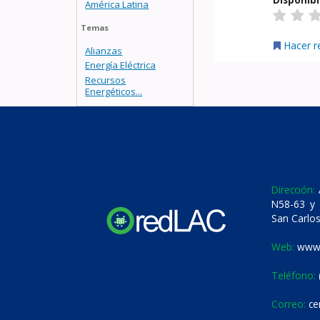
América Latina
Temas
Hacer r
Alianzas
Energía Eléctrica
Recursos
Energéticos...
Dirección:
A
N58-63 y 
San Carlos
Web:
www.
Teléfono:
Correo:
ce