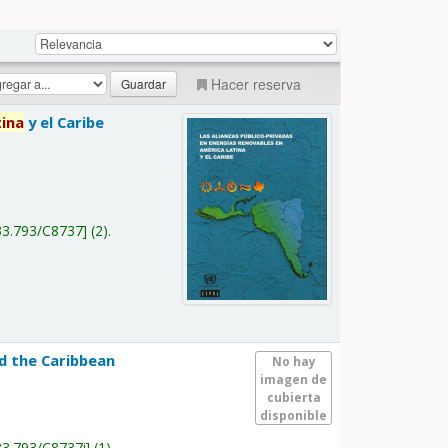
Hacer reserva
tina
y el Caribe
a
33.793/C8737
(2).
nd the Caribbean
No hay
imagen de
cubierta
disponible
33.793/C8737i
(1).