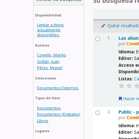
Su búsqueda re
Disponibilidad
Limitar a ítems
Quitar resaltad
actualmente
disponibles.
1.
Las alia
por
Coviel
Autores
Idioma:
E
Coviello, Manlio
Editor:
Sa
Gollán, Juan
Acceso e
Pérez, Miguel
Disponibi
Listas:
Ca
Colecciones
Documentos Externos
Hacer r
Tipos de ítem
Documentos
2.
Public -
Documentos (Digitales)
por
Coviel
Libros
Idioma:
I
Lugares
Editor:
Sa
Disponibi