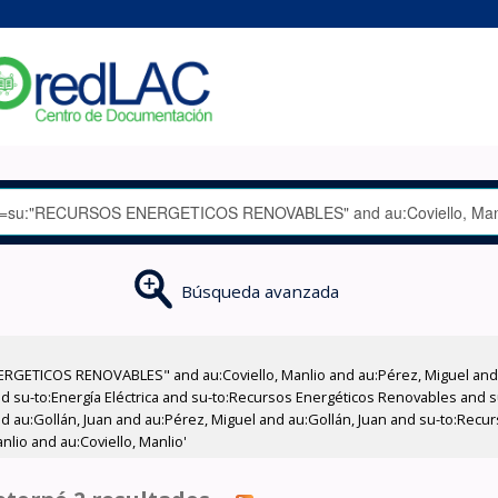
Búsqueda avanzada
RGETICOS RENOVABLES" and au:Coviello, Manlio and au:Pérez, Miguel and 
nd su-to:Energía Eléctrica and su-to:Recursos Energéticos Renovables and
and au:Gollán, Juan and au:Pérez, Miguel and au:Gollán, Juan and su-to:Rec
nlio and au:Coviello, Manlio'