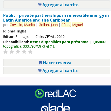
Agregar al carrito
Public - private partnerships in renewable energy in
Latin America and the Caribbean
por
Coviello,
Manlio
|
Gollán,
Juan
|
Pérez,
Miguel
.
Idioma:
Inglés
Editor:
Santiago de Chile: CEPAL, 2012
Disponibilidad:
Ítems disponibles para préstamo:
Signatura
topográfica:
333.793/C8737i
(1).
Hacer reserva
Agregar al carrito