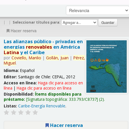
|
|
Seleccionar títulos para:
Hacer reserva
Las alianzas público - privadas en
energías
renovables
en América
Latina
y el Caribe
por
Coviello,
Manlio
|
Gollán,
Juan
|
Pérez,
Miguel
.
Idioma:
Español
Editor:
Santiago de Chile: CEPAL, 2012
Acceso en línea:
Haga clic para acceso en
línea
|
Haga clic para acceso en línea
Disponibilidad:
Ítems disponibles para
préstamo:
Signatura topográfica:
333.793/C8737
(2).
Listas:
Caribe-Energía Renovable
.
Hacer reserva