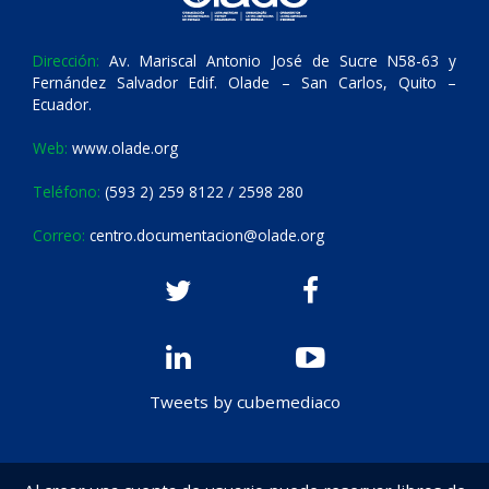
Dirección:
Av. Mariscal Antonio José de Sucre N58-63 y
Fernández Salvador Edif. Olade – San Carlos, Quito –
Ecuador.
Web:
www.olade.org
Teléfono:
(593 2) 259 8122 / 2598 280
Correo:
centro.documentacion@olade.org
Tweets by cubemediaco