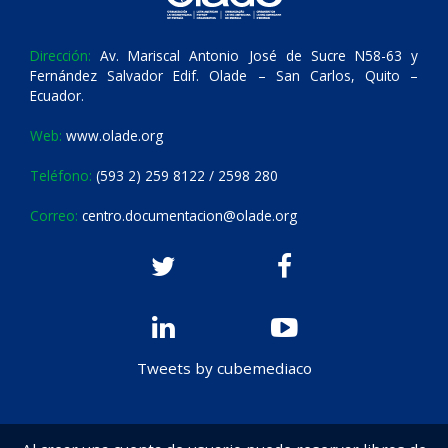
Dirección:
Av. Mariscal Antonio José de Sucre N58-63 y
Fernández Salvador Edif. Olade – San Carlos, Quito –
Ecuador.
Web:
www.olade.org
Teléfono:
(593 2) 259 8122 / 2598 280
Correo:
centro.documentacion@olade.org
Tweets by cubemediaco