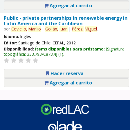
Agregar al carrito
Public - private partnerships in renewable energy in
Latin America and the Caribbean
por
Coviello,
Manlio
|
Gollán,
Juan
|
Pérez,
Miguel
.
Idioma:
Inglés
Editor:
Santiago de Chile: CEPAL, 2012
Disponibilidad:
Ítems disponibles para préstamo:
Signatura
topográfica:
333.793/C8737i
(1).
Hacer reserva
Agregar al carrito