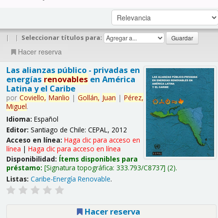
|
|
Seleccionar títulos para:
Hacer reserva
Las alianzas público - privadas en
energías
renovables
en América
Latina y el Caribe
por
Coviello,
Manlio
|
Gollán,
Juan
|
Pérez,
Miguel
.
Idioma:
Español
Editor:
Santiago de Chile: CEPAL, 2012
Acceso en línea:
Haga clic para acceso en
línea
|
Haga clic para acceso en línea
Disponibilidad:
Ítems disponibles para
préstamo:
Signatura topográfica:
333.793/C8737
(2).
Listas:
Caribe-Energía Renovable
.
Hacer reserva