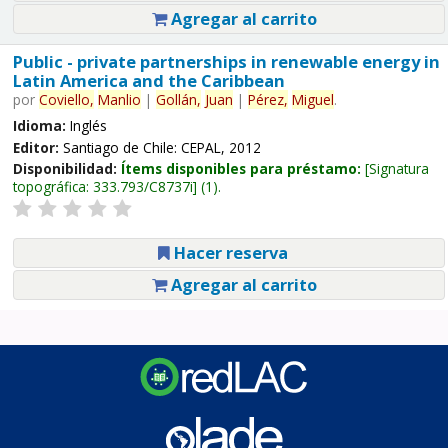
Agregar al carrito
Public - private partnerships in renewable energy in
Latin America and the Caribbean
por
Coviello,
Manlio
|
Gollán,
Juan
|
Pérez,
Miguel
.
Idioma:
Inglés
Editor:
Santiago de Chile: CEPAL, 2012
Disponibilidad:
Ítems disponibles para préstamo:
Signatura
topográfica:
333.793/C8737i
(1).
Hacer reserva
Agregar al carrito