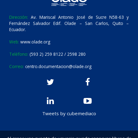
Dirección:
Av. Mariscal Antonio José de Sucre N58-63 y
Fernández Salvador Edif. Olade – San Carlos, Quito –
Ecuador.
Web:
www.olade.org
Teléfono:
(593 2) 259 8122 / 2598 280
Correo:
centro.documentacion@olade.org
Tweets by cubemediaco