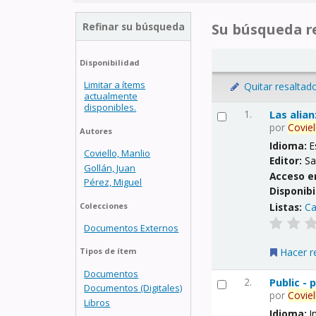
Refinar su búsqueda
Su búsqueda re
Disponibilidad
Limitar a ítems
Quitar resaltad
actualmente
disponibles.
1.
Las alia
por
Coviel
Autores
Idioma:
E
Coviello, Manlio
Editor:
Sa
Gollán, Juan
Acceso e
Pérez, Miguel
Disponibi
Listas:
Ca
Colecciones
Documentos Externos
Hacer r
Tipos de ítem
Documentos
2.
Public -
Documentos (Digitales)
por
Coviel
Libros
Idioma:
I