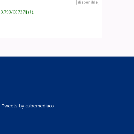
disponible
33.793/C8737i
(1).
Tweets by cubemediaco