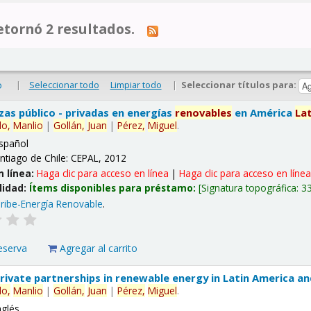
tornó 2 resultados.
|
Seleccionar todo
Limpiar todo
|
Seleccionar títulos para:
o
nzas público - privadas en energías
renovables
en América
La
lo,
Manlio
|
Gollán,
Juan
|
Pérez,
Miguel
.
spañol
ntiago de Chile: CEPAL, 2012
n línea:
Haga clic para acceso en línea
|
Haga clic para acceso en líne
lidad:
Ítems disponibles para préstamo:
Signatura topográfica:
3
ribe-Energía Renovable
.
eserva
Agregar al carrito
 private partnerships in renewable energy in Latin America a
lo,
Manlio
|
Gollán,
Juan
|
Pérez,
Miguel
.
nglés