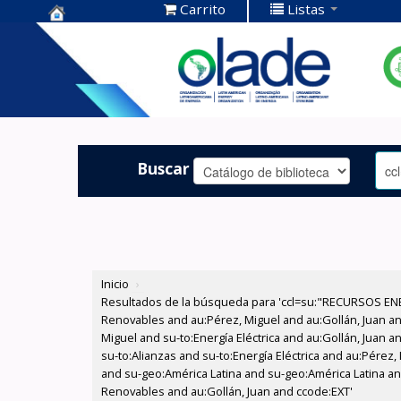
Carrito
Listas
Centro de
Documentación
OLADE -
Buscar
Inicio
›
Resultados de la búsqueda para 'ccl=su:"RECURSOS ENE
Renovables and au:Pérez, Miguel and au:Gollán, Juan a
Miguel and su-to:Energía Eléctrica and au:Gollán, Juan 
su-to:Alianzas and su-to:Energía Eléctrica and au:Pérez, 
and su-geo:América Latina and su-geo:América Latina an
Renovables and au:Gollán, Juan and ccode:EXT'