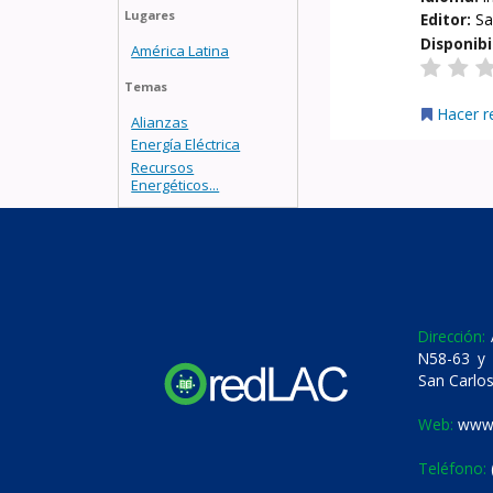
Lugares
Editor:
Sa
Disponibi
América Latina
Temas
Hacer r
Alianzas
Energía Eléctrica
Recursos
Energéticos...
Dirección:
A
N58-63 y 
San Carlos
Web:
www.
Teléfono: