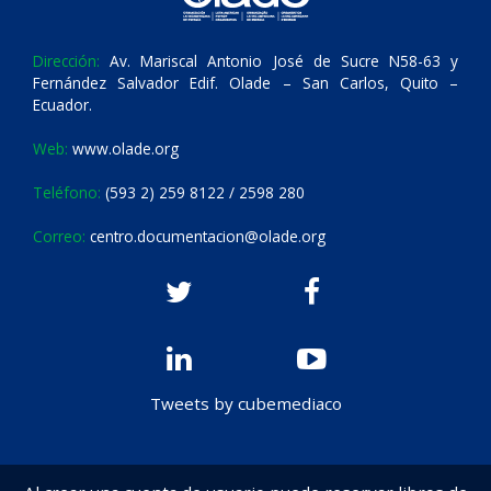
Dirección:
Av. Mariscal Antonio José de Sucre N58-63 y
Fernández Salvador Edif. Olade – San Carlos, Quito –
Ecuador.
Web:
www.olade.org
Teléfono:
(593 2) 259 8122 / 2598 280
Correo:
centro.documentacion@olade.org
Tweets by cubemediaco