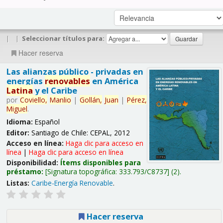
|
|
Seleccionar títulos para:
Hacer reserva
Las alianzas público - privadas en
energías
renovables
en América
Latina
y el Caribe
por
Coviello,
Manlio
|
Gollán,
Juan
|
Pérez,
Miguel
.
Idioma:
Español
Editor:
Santiago de Chile: CEPAL, 2012
Acceso en línea:
Haga clic para acceso en
línea
|
Haga clic para acceso en línea
Disponibilidad:
Ítems disponibles para
préstamo:
Signatura topográfica:
333.793/C8737
(2).
Listas:
Caribe-Energía Renovable
.
Hacer reserva