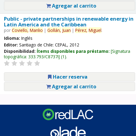
Agregar al carrito
Public - private partnerships in renewable energy in
Latin America and the Caribbean
por
Coviello,
Manlio
|
Gollán,
Juan
|
Pérez,
Miguel
.
Idioma:
Inglés
Editor:
Santiago de Chile: CEPAL, 2012
Disponibilidad:
Ítems disponibles para préstamo:
Signatura
topográfica:
333.793/C8737i
(1).
Hacer reserva
Agregar al carrito