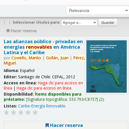
|
|
Seleccionar títulos para:
Hacer reserva
Las alianzas público - privadas en
energías
renovables
en América
Latina y el Caribe
por
Coviello,
Manlio
|
Gollán,
Juan
|
Pérez,
Miguel
.
Idioma:
Español
Editor:
Santiago de Chile: CEPAL, 2012
Acceso en línea:
Haga clic para acceso en
línea
|
Haga clic para acceso en línea
Disponibilidad:
Ítems disponibles para
préstamo:
Signatura topográfica:
333.793/C8737
(2).
Listas:
Caribe-Energía Renovable
.
Hacer reserva