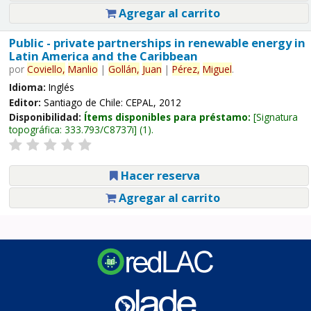
Agregar al carrito
Public - private partnerships in renewable energy in
Latin America and the Caribbean
por
Coviello,
Manlio
|
Gollán,
Juan
|
Pérez,
Miguel
.
Idioma:
Inglés
Editor:
Santiago de Chile: CEPAL, 2012
Disponibilidad:
Ítems disponibles para préstamo:
Signatura
topográfica:
333.793/C8737i
(1).
Hacer reserva
Agregar al carrito