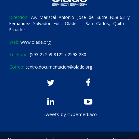
Dirección:
Av. Mariscal Antonio José de Sucre N58-63 y
Fernández Salvador Edif. Olade – San Carlos, Quito –
Ecuador.
Web:
www.olade.org
Teléfono:
(593 2) 259 8122 / 2598 280
Correo:
centro.documentacion@olade.org
Tweets by cubemediaco