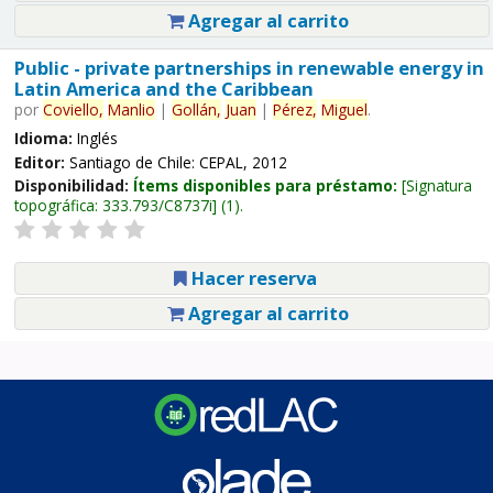
Agregar al carrito
Public - private partnerships in renewable energy in
Latin America and the Caribbean
por
Coviello,
Manlio
|
Gollán,
Juan
|
Pérez,
Miguel
.
Idioma:
Inglés
Editor:
Santiago de Chile: CEPAL, 2012
Disponibilidad:
Ítems disponibles para préstamo:
Signatura
topográfica:
333.793/C8737i
(1).
Hacer reserva
Agregar al carrito