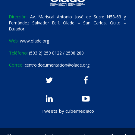
Dirección:
Av. Mariscal Antonio José de Sucre N58-63 y
Fernández Salvador Edif. Olade – San Carlos, Quito –
Ecuador.
Web:
www.olade.org
Teléfono:
(593 2) 259 8122 / 2598 280
Correo:
centro.documentacion@olade.org
Tweets by cubemediaco