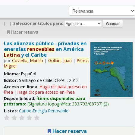
|
|
Seleccionar títulos para:
Hacer reserva
Las alianzas público - privadas en
energías
renovables
en América
Latina
y el Caribe
por
Coviello,
Manlio
|
Gollán,
Juan
|
Pérez,
Miguel
.
Idioma:
Español
Editor:
Santiago de Chile: CEPAL, 2012
Acceso en línea:
Haga clic para acceso en
línea
|
Haga clic para acceso en línea
Disponibilidad:
Ítems disponibles para
préstamo:
Signatura topográfica:
333.793/C8737
(2).
Listas:
Caribe-Energía Renovable
.
Hacer reserva