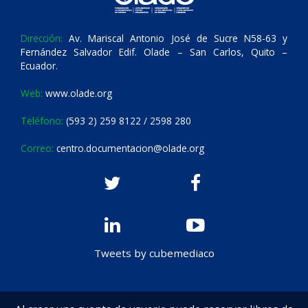
Dirección:
Av. Mariscal Antonio José de Sucre N58-63 y
Fernández Salvador Edif. Olade – San Carlos, Quito –
Ecuador.
Web:
www.olade.org
Teléfono:
(593 2) 259 8122 / 2598 280
Correo:
centro.documentacion@olade.org
Tweets by cubemediaco