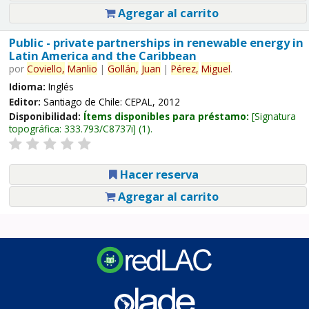
Agregar al carrito
Public - private partnerships in renewable energy in
Latin America and the Caribbean
por
Coviello,
Manlio
|
Gollán,
Juan
|
Pérez,
Miguel
.
Idioma:
Inglés
Editor:
Santiago de Chile: CEPAL, 2012
Disponibilidad:
Ítems disponibles para préstamo:
Signatura
topográfica:
333.793/C8737i
(1).
Hacer reserva
Agregar al carrito