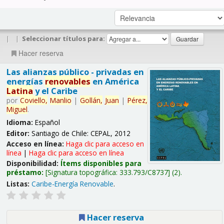
|
|
Seleccionar títulos para:
Hacer reserva
Las alianzas público - privadas en
energías
renovables
en América
Latina
y el Caribe
por
Coviello,
Manlio
|
Gollán,
Juan
|
Pérez,
Miguel
.
Idioma:
Español
Editor:
Santiago de Chile: CEPAL, 2012
Acceso en línea:
Haga clic para acceso en
línea
|
Haga clic para acceso en línea
Disponibilidad:
Ítems disponibles para
préstamo:
Signatura topográfica:
333.793/C8737
(2).
Listas:
Caribe-Energía Renovable
.
Hacer reserva