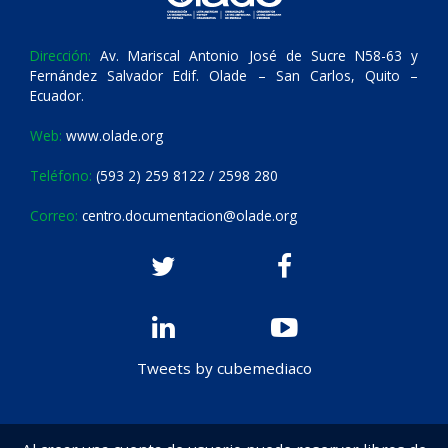
Dirección:
Av. Mariscal Antonio José de Sucre N58-63 y
Fernández Salvador Edif. Olade – San Carlos, Quito –
Ecuador.
Web:
www.olade.org
Teléfono:
(593 2) 259 8122 / 2598 280
Correo:
centro.documentacion@olade.org
Tweets by cubemediaco