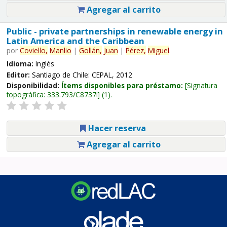
Agregar al carrito
Public - private partnerships in renewable energy in
Latin America and the Caribbean
por
Coviello,
Manlio
|
Gollán,
Juan
|
Pérez,
Miguel
.
Idioma:
Inglés
Editor:
Santiago de Chile: CEPAL, 2012
Disponibilidad:
Ítems disponibles para préstamo:
Signatura
topográfica:
333.793/C8737i
(1).
Hacer reserva
Agregar al carrito