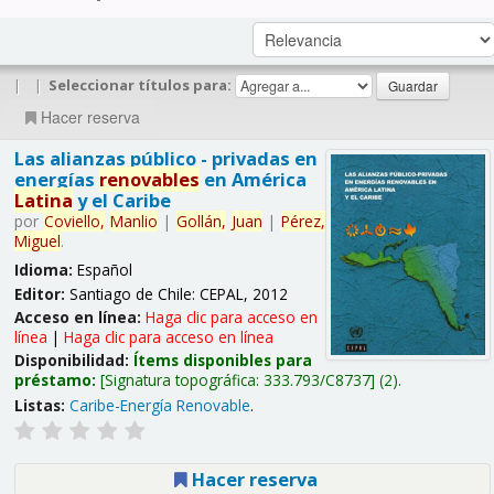
|
|
Seleccionar títulos para:
Hacer reserva
Las alianzas público - privadas en
energías
renovables
en América
Latina
y el Caribe
por
Coviello,
Manlio
|
Gollán,
Juan
|
Pérez,
Miguel
.
Idioma:
Español
Editor:
Santiago de Chile: CEPAL, 2012
Acceso en línea:
Haga clic para acceso en
línea
|
Haga clic para acceso en línea
Disponibilidad:
Ítems disponibles para
préstamo:
Signatura topográfica:
333.793/C8737
(2).
Listas:
Caribe-Energía Renovable
.
Hacer reserva