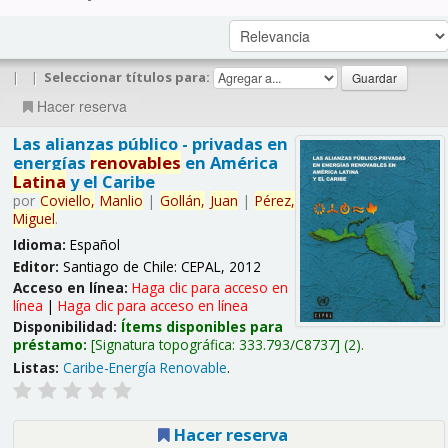
|
|
Seleccionar títulos para:
Hacer reserva
Las alianzas público - privadas en
energías
renovables
en América
Latina
y el Caribe
por
Coviello,
Manlio
|
Gollán,
Juan
|
Pérez,
Miguel
.
Idioma:
Español
Editor:
Santiago de Chile: CEPAL, 2012
Acceso en línea:
Haga clic para acceso en
línea
|
Haga clic para acceso en línea
Disponibilidad:
Ítems disponibles para
préstamo:
Signatura topográfica:
333.793/C8737
(2).
Listas:
Caribe-Energía Renovable
.
Hacer reserva