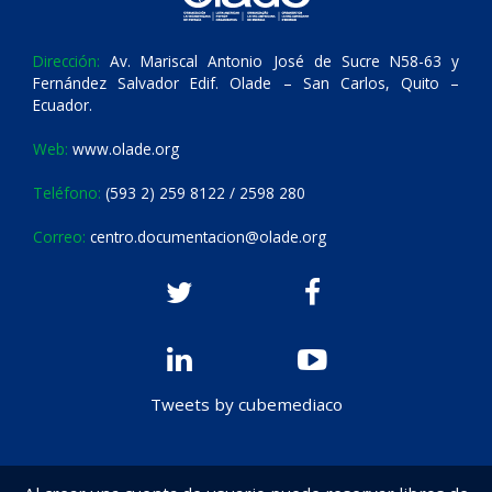
Dirección:
Av. Mariscal Antonio José de Sucre N58-63 y
Fernández Salvador Edif. Olade – San Carlos, Quito –
Ecuador.
Web:
www.olade.org
Teléfono:
(593 2) 259 8122 / 2598 280
Correo:
centro.documentacion@olade.org
Tweets by cubemediaco