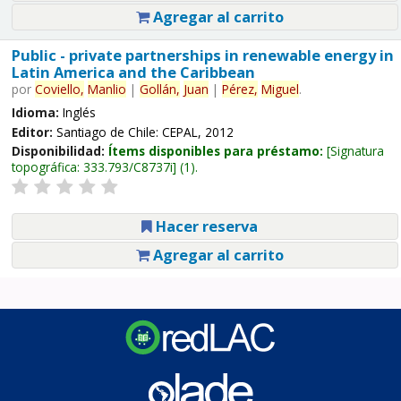
Agregar al carrito
Public - private partnerships in renewable energy in
Latin America and the Caribbean
por
Coviello,
Manlio
|
Gollán,
Juan
|
Pérez,
Miguel
.
Idioma:
Inglés
Editor:
Santiago de Chile: CEPAL, 2012
Disponibilidad:
Ítems disponibles para préstamo:
Signatura
topográfica:
333.793/C8737i
(1).
Hacer reserva
Agregar al carrito