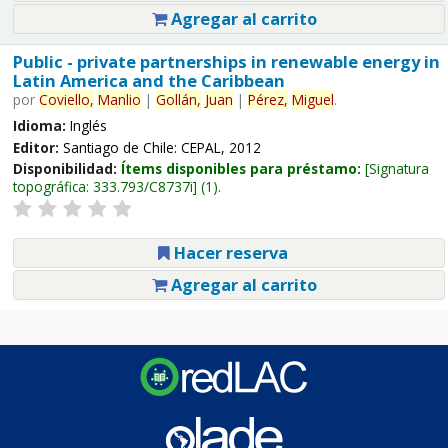
Agregar al carrito
Public - private partnerships in renewable energy in
Latin America and the Caribbean
por
Coviello,
Manlio
|
Gollán,
Juan
|
Pérez,
Miguel
.
Idioma:
Inglés
Editor:
Santiago de Chile: CEPAL, 2012
Disponibilidad:
Ítems disponibles para préstamo:
Signatura
topográfica:
333.793/C8737i
(1).
Hacer reserva
Agregar al carrito