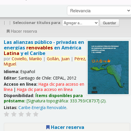
|
|
Seleccionar títulos para:
Hacer reserva
Las alianzas público - privadas en
energías
renovables
en América
Latina
y el Caribe
por
Coviello,
Manlio
|
Gollán,
Juan
|
Pérez,
Miguel
.
Idioma:
Español
Editor:
Santiago de Chile: CEPAL, 2012
Acceso en línea:
Haga clic para acceso en
línea
|
Haga clic para acceso en línea
Disponibilidad:
Ítems disponibles para
préstamo:
Signatura topográfica:
333.793/C8737
(2).
Listas:
Caribe-Energía Renovable
.
Hacer reserva