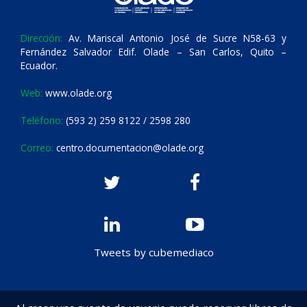
Dirección:
Av. Mariscal Antonio José de Sucre N58-63 y
Fernández Salvador Edif. Olade – San Carlos, Quito –
Ecuador.
Web:
www.olade.org
Teléfono:
(593 2) 259 8122 / 2598 280
Correo:
centro.documentacion@olade.org
Tweets by cubemediaco