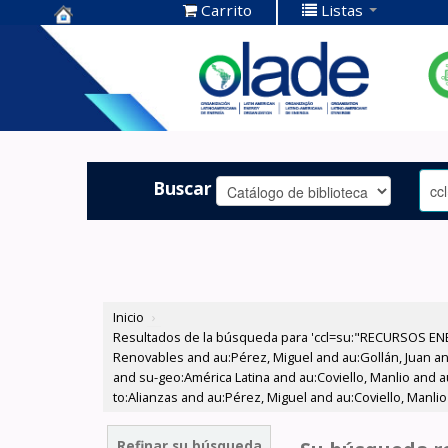
Carrito
Listas
Centro de
Documentación
OLADE -
Buscar
Inicio
›
Resultados de la búsqueda para 'ccl=su:"RECURSOS ENE
Renovables and au:Pérez, Miguel and au:Gollán, Juan an
and su-geo:América Latina and au:Coviello, Manlio and au
to:Alianzas and au:Pérez, Miguel and au:Coviello, Manlio
Refinar su búsqueda