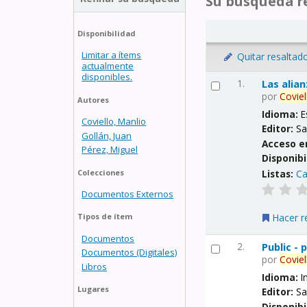
Su búsqueda re
Disponibilidad
Limitar a ítems
Quitar resaltad
actualmente
disponibles.
1.
Las alia
por
Coviel
Autores
Idioma:
E
Coviello, Manlio
Editor:
Sa
Gollán, Juan
Acceso e
Pérez, Miguel
Disponibi
Listas:
Ca
Colecciones
Documentos Externos
Hacer r
Tipos de ítem
Documentos
2.
Public -
Documentos (Digitales)
por
Coviel
Libros
Idioma:
I
Lugares
Editor:
Sa
Disponibi