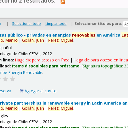
tornó 2 resultados.
|
Seleccionar todo
Limpiar todo
|
Seleccionar títulos para:
o
nzas público - privadas en energías
renovables
en América
La
lo,
Manlio
|
Gollán,
Juan
|
Pérez,
Miguel
.
spañol
ntiago de Chile: CEPAL, 2012
n línea:
Haga clic para acceso en línea
|
Haga clic para acceso en líne
lidad:
Ítems disponibles para préstamo:
Signatura topográfica:
3
ribe-Energía Renovable
.
eserva
Agregar al carrito
 private partnerships in renewable energy in Latin America a
lo,
Manlio
|
Gollán,
Juan
|
Pérez,
Miguel
.
nglés
ntiago de Chile: CEPAL, 2012
lidad:
Ítems disponibles para préstamo:
Signatura topográfica:
3