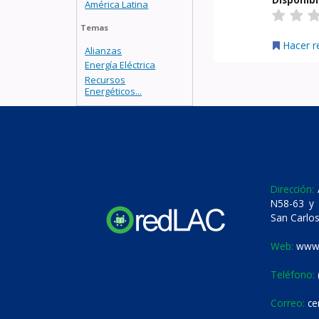
América Latina
Temas
Hacer r
Alianzas
Energía Eléctrica
Recursos
Energéticos...
Dirección:
A
N58-63 y 
San Carlos
Web:
www.
Teléfono:
Correo:
ce