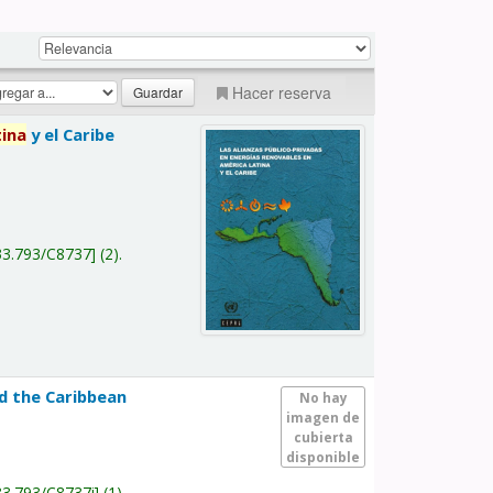
Hacer reserva
tina
y el Caribe
a
33.793/C8737
(2).
nd the Caribbean
No hay
imagen de
cubierta
disponible
33.793/C8737i
(1).