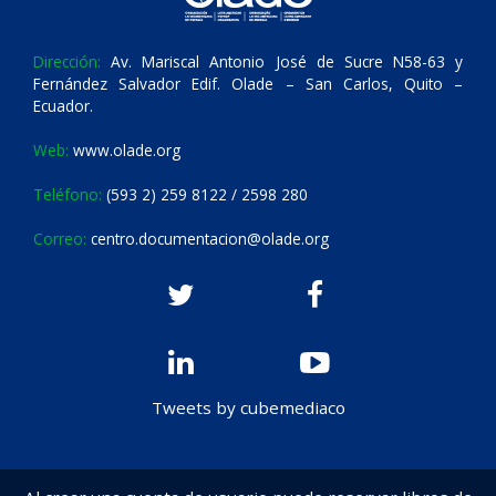
Dirección:
Av. Mariscal Antonio José de Sucre N58-63 y
Fernández Salvador Edif. Olade – San Carlos, Quito –
Ecuador.
Web:
www.olade.org
Teléfono:
(593 2) 259 8122 / 2598 280
Correo:
centro.documentacion@olade.org
Tweets by cubemediaco