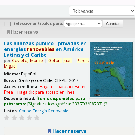
|
|
Seleccionar títulos para:
Hacer reserva
Las alianzas público - privadas en
energías
renovables
en América
Latina y el Caribe
por
Coviello,
Manlio
|
Gollán,
Juan
|
Pérez,
Miguel
.
Idioma:
Español
Editor:
Santiago de Chile: CEPAL, 2012
Acceso en línea:
Haga clic para acceso en
línea
|
Haga clic para acceso en línea
Disponibilidad:
Ítems disponibles para
préstamo:
Signatura topográfica:
333.793/C8737
(2).
Listas:
Caribe-Energía Renovable
.
Hacer reserva