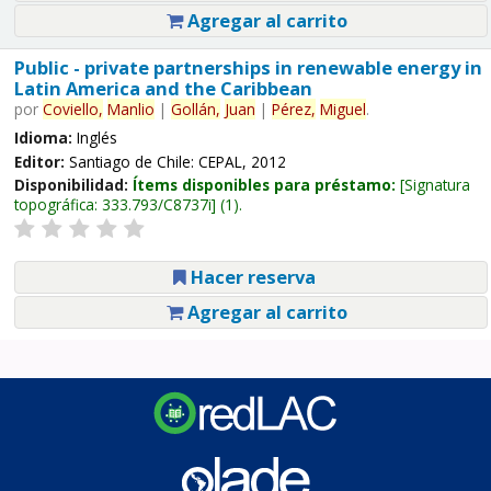
Agregar al carrito
Public - private partnerships in renewable energy in
Latin America and the Caribbean
por
Coviello,
Manlio
|
Gollán,
Juan
|
Pérez,
Miguel
.
Idioma:
Inglés
Editor:
Santiago de Chile: CEPAL, 2012
Disponibilidad:
Ítems disponibles para préstamo:
Signatura
topográfica:
333.793/C8737i
(1).
Hacer reserva
Agregar al carrito