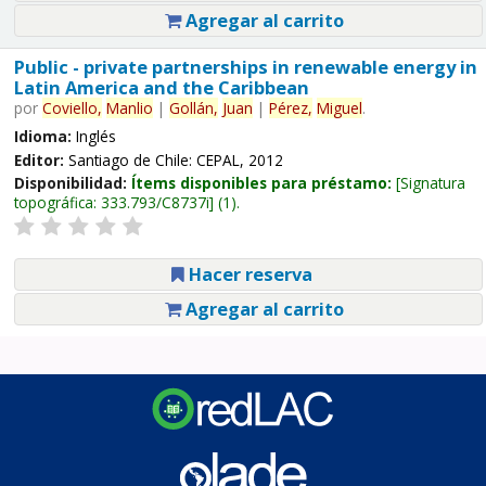
Agregar al carrito
Public - private partnerships in renewable energy in
Latin America and the Caribbean
por
Coviello,
Manlio
|
Gollán,
Juan
|
Pérez,
Miguel
.
Idioma:
Inglés
Editor:
Santiago de Chile: CEPAL, 2012
Disponibilidad:
Ítems disponibles para préstamo:
Signatura
topográfica:
333.793/C8737i
(1).
Hacer reserva
Agregar al carrito