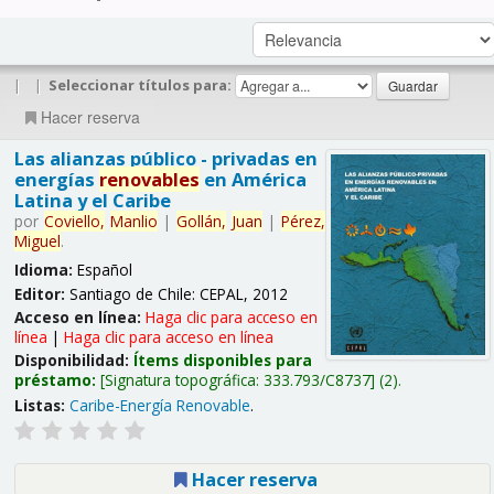
|
|
Seleccionar títulos para:
Hacer reserva
Las alianzas público - privadas en
energías
renovables
en América
Latina y el Caribe
por
Coviello,
Manlio
|
Gollán,
Juan
|
Pérez,
Miguel
.
Idioma:
Español
Editor:
Santiago de Chile: CEPAL, 2012
Acceso en línea:
Haga clic para acceso en
línea
|
Haga clic para acceso en línea
Disponibilidad:
Ítems disponibles para
préstamo:
Signatura topográfica:
333.793/C8737
(2).
Listas:
Caribe-Energía Renovable
.
Hacer reserva