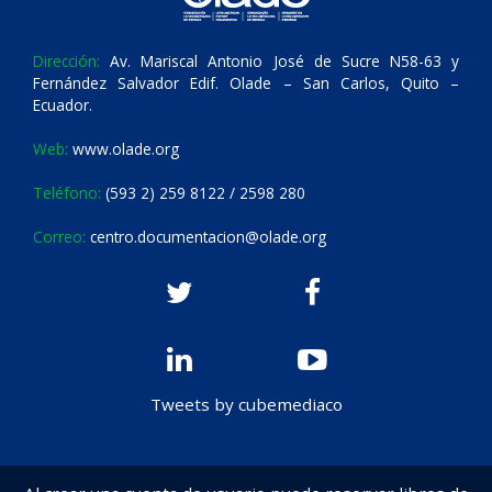
Dirección:
Av. Mariscal Antonio José de Sucre N58-63 y
Fernández Salvador Edif. Olade – San Carlos, Quito –
Ecuador.
Web:
www.olade.org
Teléfono:
(593 2) 259 8122 / 2598 280
Correo:
centro.documentacion@olade.org
Tweets by cubemediaco