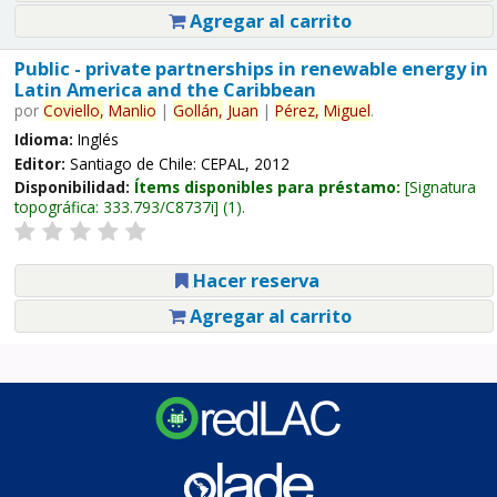
Agregar al carrito
Public - private partnerships in renewable energy in
Latin America and the Caribbean
por
Coviello,
Manlio
|
Gollán,
Juan
|
Pérez,
Miguel
.
Idioma:
Inglés
Editor:
Santiago de Chile: CEPAL, 2012
Disponibilidad:
Ítems disponibles para préstamo:
Signatura
topográfica:
333.793/C8737i
(1).
Hacer reserva
Agregar al carrito