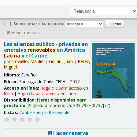
|
|
Seleccionar títulos para:
Hacer reserva
Las alianzas público - privadas en
energías
renovables
en América
Latina
y el Caribe
por
Coviello,
Manlio
|
Gollán,
Juan
|
Pérez,
Miguel
.
Idioma:
Español
Editor:
Santiago de Chile: CEPAL, 2012
Acceso en línea:
Haga clic para acceso en
línea
|
Haga clic para acceso en línea
Disponibilidad:
Ítems disponibles para
préstamo:
Signatura topográfica:
333.793/C8737
(2).
Listas:
Caribe-Energía Renovable
.
Hacer reserva