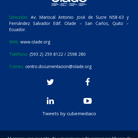
Dirección:
Av. Mariscal Antonio José de Sucre N58-63 y
Fernández Salvador Edif. Olade – San Carlos, Quito –
Ecuador.
Web:
www.olade.org
Teléfono:
(593 2) 259 8122 / 2598 280
Correo:
centro.documentacion@olade.org
Tweets by cubemediaco