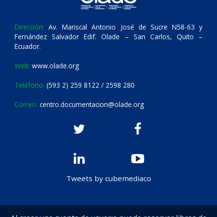
Dirección:
Av. Mariscal Antonio José de Sucre N58-63 y
Fernández Salvador Edif. Olade – San Carlos, Quito –
Ecuador.
Web:
www.olade.org
Teléfono:
(593 2) 259 8122 / 2598 280
Correo:
centro.documentacion@olade.org
Tweets by cubemediaco