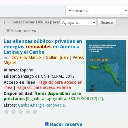
|
|
Seleccionar títulos para:
Hacer reserva
Las alianzas público - privadas en
energías
renovables
en América
Latina y el Caribe
por
Coviello,
Manlio
|
Gollán,
Juan
|
Pérez,
Miguel
.
Idioma:
Español
Editor:
Santiago de Chile: CEPAL, 2012
Acceso en línea:
Haga clic para acceso en
línea
|
Haga clic para acceso en línea
Disponibilidad:
Ítems disponibles para
préstamo:
Signatura topográfica:
333.793/C8737
(2).
Listas:
Caribe-Energía Renovable
.
Hacer reserva