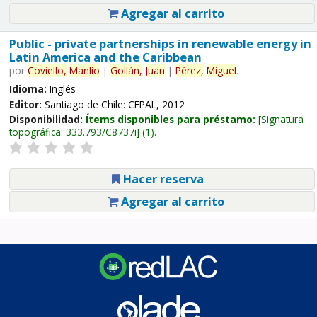
Agregar al carrito
Public - private partnerships in renewable energy in
Latin America and the Caribbean
por
Coviello,
Manlio
|
Gollán,
Juan
|
Pérez,
Miguel
.
Idioma:
Inglés
Editor:
Santiago de Chile: CEPAL, 2012
Disponibilidad:
Ítems disponibles para préstamo:
Signatura
topográfica:
333.793/C8737i
(1).
Hacer reserva
Agregar al carrito