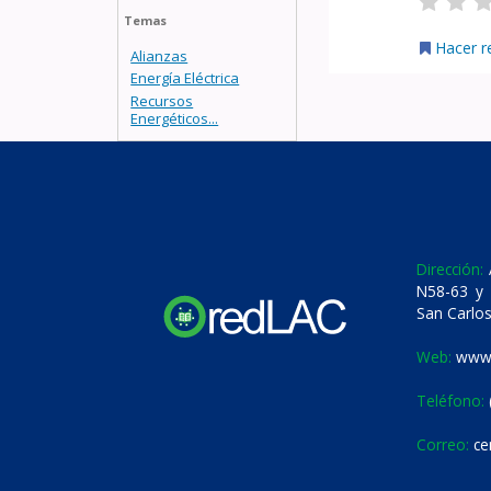
Temas
Hacer r
Alianzas
Energía Eléctrica
Recursos
Energéticos...
Dirección:
A
N58-63 y 
San Carlos
Web:
www.
Teléfono:
Correo:
ce