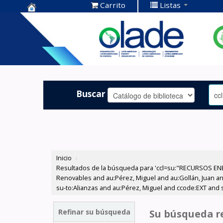
Carrito
Listas
Centro de
Documentación
OLADE -
Buscar
Inicio
›
Resultados de la búsqueda para 'ccl=su:"RECURSOS ENE
Renovables and au:Pérez, Miguel and au:Gollán, Juan and
su-to:Alianzas and au:Pérez, Miguel and ccode:EXT and s
Refinar su búsqueda
Su búsqueda re