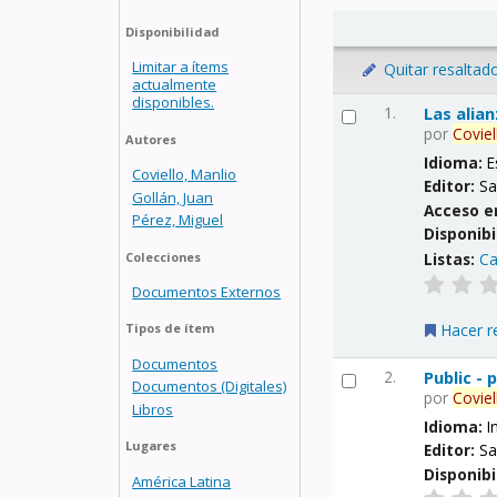
Disponibilidad
Limitar a ítems
Quitar resaltad
actualmente
disponibles.
1.
Las alia
por
Coviel
Autores
Idioma:
E
Coviello, Manlio
Editor:
Sa
Gollán, Juan
Acceso e
Pérez, Miguel
Disponibi
Listas:
Ca
Colecciones
Documentos Externos
Hacer r
Tipos de ítem
Documentos
2.
Public -
Documentos (Digitales)
por
Coviel
Libros
Idioma:
I
Lugares
Editor:
Sa
Disponibi
América Latina