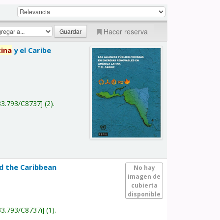
Hacer reserva
tina
y el Caribe
a
33.793/C8737
(2).
nd the Caribbean
No hay
imagen de
cubierta
disponible
33.793/C8737i
(1).