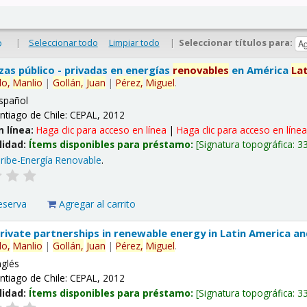
|
Seleccionar todo
Limpiar todo
|
Seleccionar títulos para:
o
nzas público - privadas en energías
renovables
en América
La
lo,
Manlio
|
Gollán,
Juan
|
Pérez,
Miguel
.
spañol
ntiago de Chile: CEPAL, 2012
n línea:
Haga clic para acceso en línea
|
Haga clic para acceso en líne
lidad:
Ítems disponibles para préstamo:
Signatura topográfica:
3
ribe-Energía Renovable
.
eserva
Agregar al carrito
 private partnerships in renewable energy in Latin America a
lo,
Manlio
|
Gollán,
Juan
|
Pérez,
Miguel
.
nglés
ntiago de Chile: CEPAL, 2012
lidad:
Ítems disponibles para préstamo:
Signatura topográfica:
3