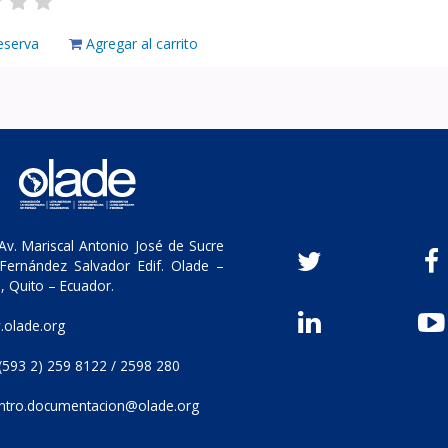
eserva
Agregar al carrito
v. Mariscal Antonio José de Sucre
Fernández Salvador Edif. Olade –
, Quito – Ecuador.
olade.org
(593 2) 259 8122 / 2598 280
ntro.documentacion@olade.org