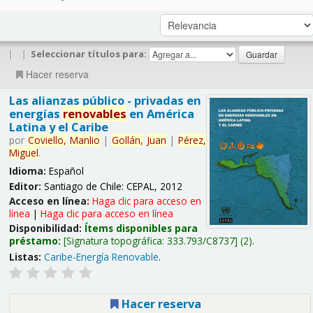
|
|
Seleccionar títulos para:
Hacer reserva
Las alianzas público - privadas en
energías
renovables
en América
Latina y el Caribe
por
Coviello,
Manlio
|
Gollán,
Juan
|
Pérez,
Miguel
.
Idioma:
Español
Editor:
Santiago de Chile: CEPAL, 2012
Acceso en línea:
Haga clic para acceso en
línea
|
Haga clic para acceso en línea
Disponibilidad:
Ítems disponibles para
préstamo:
Signatura topográfica:
333.793/C8737
(2).
Listas:
Caribe-Energía Renovable
.
Hacer reserva