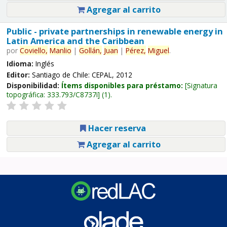
Agregar al carrito
Public - private partnerships in renewable energy in
Latin America and the Caribbean
por
Coviello,
Manlio
|
Gollán,
Juan
|
Pérez,
Miguel
.
Idioma:
Inglés
Editor:
Santiago de Chile: CEPAL, 2012
Disponibilidad:
Ítems disponibles para préstamo:
Signatura
topográfica:
333.793/C8737i
(1).
Hacer reserva
Agregar al carrito