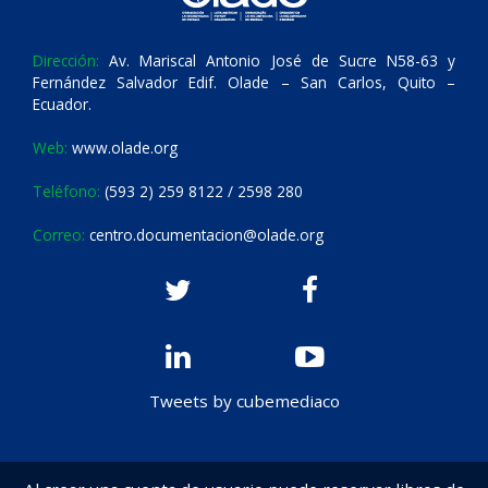
Dirección:
Av. Mariscal Antonio José de Sucre N58-63 y
Fernández Salvador Edif. Olade – San Carlos, Quito –
Ecuador.
Web:
www.olade.org
Teléfono:
(593 2) 259 8122 / 2598 280
Correo:
centro.documentacion@olade.org
Tweets by cubemediaco