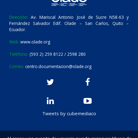
Dirección:
Av. Mariscal Antonio José de Sucre N58-63 y
Fernández Salvador Edif. Olade – San Carlos, Quito –
Ecuador.
Web:
www.olade.org
Teléfono:
(593 2) 259 8122 / 2598 280
Correo:
centro.documentacion@olade.org
Tweets by cubemediaco