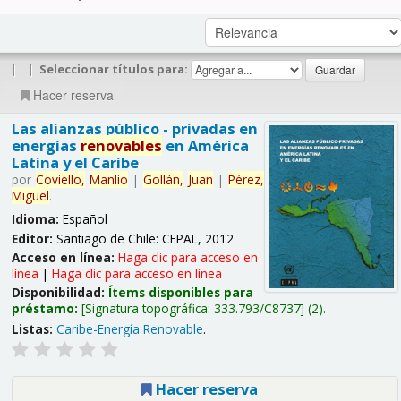
|
|
Seleccionar títulos para:
Hacer reserva
Las alianzas público - privadas en
energías
renovables
en América
Latina y el Caribe
por
Coviello,
Manlio
|
Gollán,
Juan
|
Pérez,
Miguel
.
Idioma:
Español
Editor:
Santiago de Chile: CEPAL, 2012
Acceso en línea:
Haga clic para acceso en
línea
|
Haga clic para acceso en línea
Disponibilidad:
Ítems disponibles para
préstamo:
Signatura topográfica:
333.793/C8737
(2).
Listas:
Caribe-Energía Renovable
.
Hacer reserva