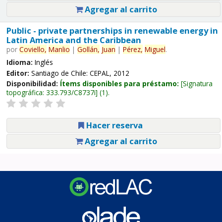
Agregar al carrito
Public - private partnerships in renewable energy in
Latin America and the Caribbean
por
Coviello,
Manlio
|
Gollán,
Juan
|
Pérez,
Miguel
.
Idioma:
Inglés
Editor:
Santiago de Chile: CEPAL, 2012
Disponibilidad:
Ítems disponibles para préstamo:
Signatura
topográfica:
333.793/C8737i
(1).
Hacer reserva
Agregar al carrito