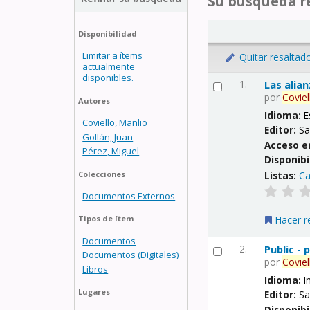
Su búsqueda re
Disponibilidad
Limitar a ítems
Quitar resaltad
actualmente
disponibles.
1.
Las alia
por
Coviel
Autores
Idioma:
E
Coviello, Manlio
Editor:
Sa
Gollán, Juan
Acceso e
Pérez, Miguel
Disponibi
Listas:
Ca
Colecciones
Documentos Externos
Hacer r
Tipos de ítem
Documentos
2.
Public -
Documentos (Digitales)
por
Coviel
Libros
Idioma:
I
Lugares
Editor:
Sa
Disponibi