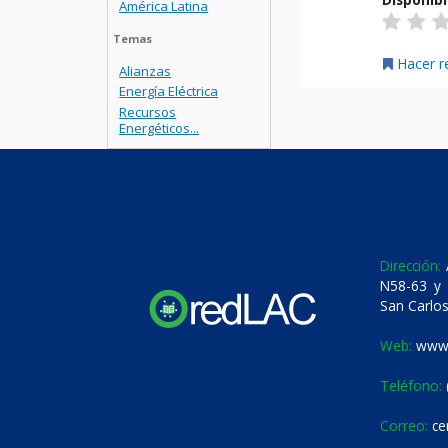
América Latina
Temas
Hacer r
Alianzas
Energía Eléctrica
Recursos
Energéticos...
Dirección:
A
N58-63 y 
San Carlos
Web:
www.
Teléfono:
Correo:
ce