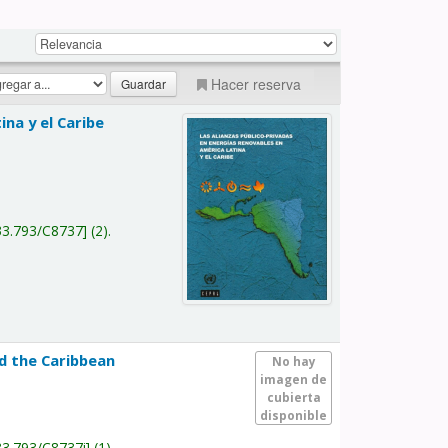
Hacer reserva
na y el Caribe
a
33.793/C8737
(2).
nd the Caribbean
No hay
imagen de
cubierta
disponible
33.793/C8737i
(1).