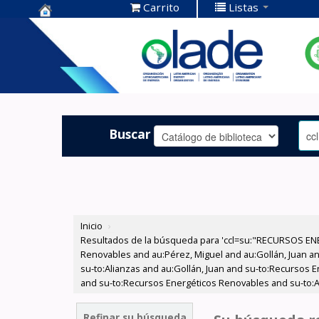
Carrito
Listas
Centro de
Documentación
OLADE -
Buscar
Inicio
›
Resultados de la búsqueda para 'ccl=su:"RECURSOS ENE
Renovables and au:Pérez, Miguel and au:Gollán, Juan and
su-to:Alianzas and au:Gollán, Juan and su-to:Recursos 
and su-to:Recursos Energéticos Renovables and su-to:A
Refinar su búsqueda