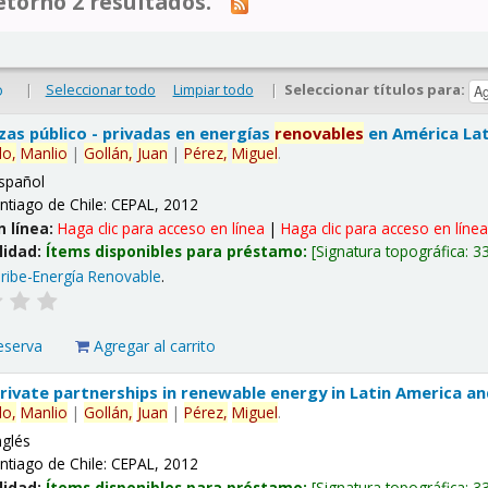
tornó 2 resultados.
|
Seleccionar todo
Limpiar todo
|
Seleccionar títulos para:
o
nzas público - privadas en energías
renovables
en América Lati
lo,
Manlio
|
Gollán,
Juan
|
Pérez,
Miguel
.
spañol
ntiago de Chile: CEPAL, 2012
n línea:
Haga clic para acceso en línea
|
Haga clic para acceso en líne
lidad:
Ítems disponibles para préstamo:
Signatura topográfica:
3
ribe-Energía Renovable
.
eserva
Agregar al carrito
 private partnerships in renewable energy in Latin America a
lo,
Manlio
|
Gollán,
Juan
|
Pérez,
Miguel
.
nglés
ntiago de Chile: CEPAL, 2012
lidad:
Ítems disponibles para préstamo:
Signatura topográfica:
3