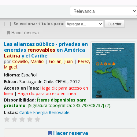
|
|
Seleccionar títulos para:
Hacer reserva
Las alianzas público - privadas en
energías
renovables
en América
Latina
y el Caribe
por
Coviello,
Manlio
|
Gollán,
Juan
|
Pérez,
Miguel
.
Idioma:
Español
Editor:
Santiago de Chile: CEPAL, 2012
Acceso en línea:
Haga clic para acceso en
línea
|
Haga clic para acceso en línea
Disponibilidad:
Ítems disponibles para
préstamo:
Signatura topográfica:
333.793/C8737
(2).
Listas:
Caribe-Energía Renovable
.
Hacer reserva