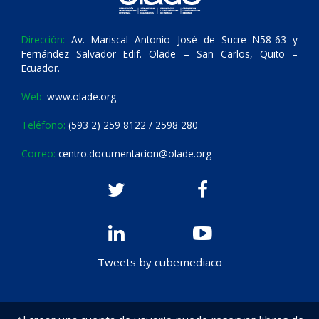
Dirección:
Av. Mariscal Antonio José de Sucre N58-63 y
Fernández Salvador Edif. Olade – San Carlos, Quito –
Ecuador.
Web:
www.olade.org
Teléfono:
(593 2) 259 8122 / 2598 280
Correo:
centro.documentacion@olade.org
Tweets by cubemediaco