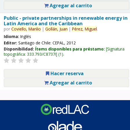
Agregar al carrito
Public - private partnerships in renewable energy in
Latin America and the Caribbean
por
Coviello,
Manlio
|
Gollán,
Juan
|
Pérez,
Miguel
.
Idioma:
Inglés
Editor:
Santiago de Chile: CEPAL, 2012
Disponibilidad:
Ítems disponibles para préstamo:
Signatura
topográfica:
333.793/C8737i
(1).
Hacer reserva
Agregar al carrito