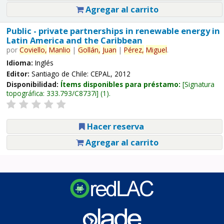
Agregar al carrito
Public - private partnerships in renewable energy in
Latin America and the Caribbean
por
Coviello,
Manlio
|
Gollán,
Juan
|
Pérez,
Miguel
.
Idioma:
Inglés
Editor:
Santiago de Chile: CEPAL, 2012
Disponibilidad:
Ítems disponibles para préstamo:
Signatura
topográfica:
333.793/C8737i
(1).
Hacer reserva
Agregar al carrito