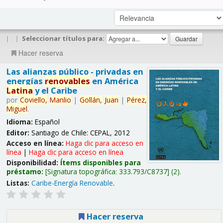
|
|
Seleccionar títulos para:
Hacer reserva
Las alianzas público - privadas en
energías
renovables
en América
Latina
y el Caribe
por
Coviello,
Manlio
|
Gollán,
Juan
|
Pérez,
Miguel
.
Idioma:
Español
Editor:
Santiago de Chile: CEPAL, 2012
Acceso en línea:
Haga clic para acceso en
línea
|
Haga clic para acceso en línea
Disponibilidad:
Ítems disponibles para
préstamo:
Signatura topográfica:
333.793/C8737
(2).
Listas:
Caribe-Energía Renovable
.
Hacer reserva