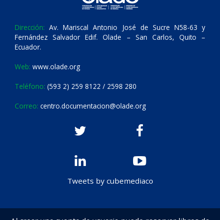
Dirección:
Av. Mariscal Antonio José de Sucre N58-63 y
Fernández Salvador Edif. Olade – San Carlos, Quito –
Ecuador.
Web:
www.olade.org
Teléfono:
(593 2) 259 8122 / 2598 280
Correo:
centro.documentacion@olade.org
Tweets by cubemediaco