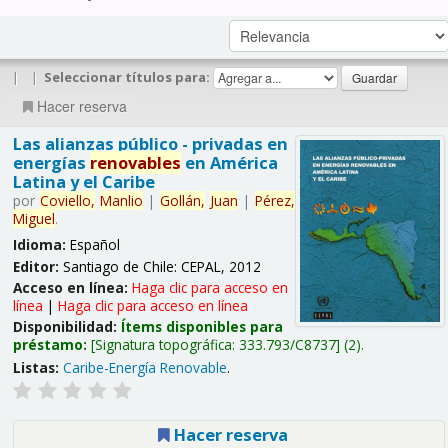
|
|
Seleccionar títulos para:
Hacer reserva
Las alianzas público - privadas en
energías
renovables
en América
Latina y el Caribe
por
Coviello,
Manlio
|
Gollán,
Juan
|
Pérez,
Miguel
.
Idioma:
Español
Editor:
Santiago de Chile: CEPAL, 2012
Acceso en línea:
Haga clic para acceso en
línea
|
Haga clic para acceso en línea
Disponibilidad:
Ítems disponibles para
préstamo:
Signatura topográfica:
333.793/C8737
(2).
Listas:
Caribe-Energía Renovable
.
Hacer reserva