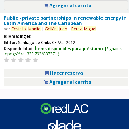
Agregar al carrito
Public - private partnerships in renewable energy in
Latin America and the Caribbean
por
Coviello,
Manlio
|
Gollán,
Juan
|
Pérez,
Miguel
.
Idioma:
Inglés
Editor:
Santiago de Chile: CEPAL, 2012
Disponibilidad:
Ítems disponibles para préstamo:
Signatura
topográfica:
333.793/C8737i
(1).
Hacer reserva
Agregar al carrito