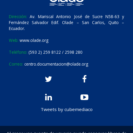
Dirección:
Av. Mariscal Antonio José de Sucre N58-63 y
Fernández Salvador Edif. Olade – San Carlos, Quito –
Ecuador.
Web:
www.olade.org
Teléfono:
(593 2) 259 8122 / 2598 280
Correo:
centro.documentacion@olade.org
Tweets by cubemediaco