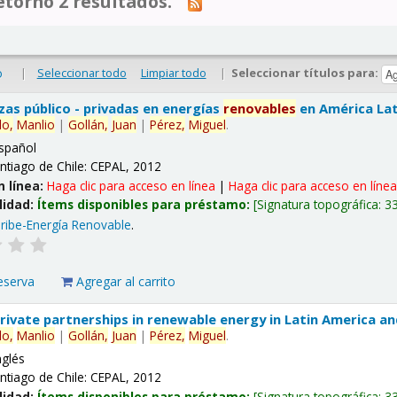
tornó 2 resultados.
|
Seleccionar todo
Limpiar todo
|
Seleccionar títulos para:
o
nzas público - privadas en energías
renovables
en América Lati
lo,
Manlio
|
Gollán,
Juan
|
Pérez,
Miguel
.
spañol
ntiago de Chile: CEPAL, 2012
n línea:
Haga clic para acceso en línea
|
Haga clic para acceso en líne
lidad:
Ítems disponibles para préstamo:
Signatura topográfica:
3
ribe-Energía Renovable
.
eserva
Agregar al carrito
 private partnerships in renewable energy in Latin America a
lo,
Manlio
|
Gollán,
Juan
|
Pérez,
Miguel
.
nglés
ntiago de Chile: CEPAL, 2012
lidad:
Ítems disponibles para préstamo:
Signatura topográfica:
3