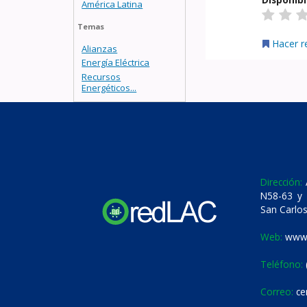
América Latina
Temas
Hacer r
Alianzas
Energía Eléctrica
Recursos
Energéticos...
Dirección:
A
N58-63 y 
San Carlos
Web:
www.
Teléfono:
Correo:
ce