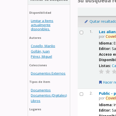
Su búsqueda re
Disponibilidad
Limitar a ítems
Quitar resaltad
actualmente
disponibles.
1.
Las alia
por
Coviel
Autores
Idioma:
E
Coviello, Manlio
Editor:
Sa
Gollán, Juan
Acceso e
Pérez, Miguel
Disponibi
Listas:
Ca
Colecciones
Documentos Externos
Hacer r
Tipos de ítem
Documentos
2.
Public -
Documentos (Digitales)
por
Coviel
Libros
Idioma:
I
Lugares
Editor:
Sa
Disponibi