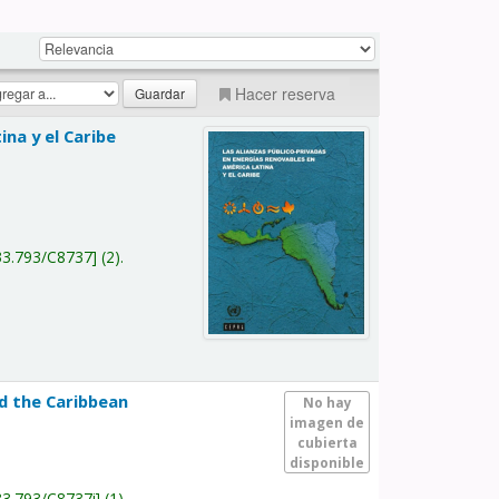
Hacer reserva
na y el Caribe
a
33.793/C8737
(2).
nd the Caribbean
No hay
imagen de
cubierta
disponible
33.793/C8737i
(1).