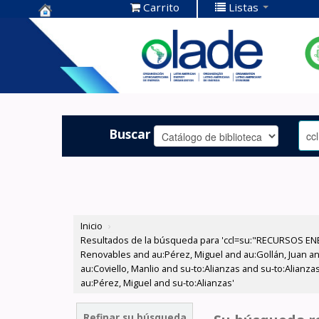
Carrito
Listas
Centro de
Documentación
OLADE -
Buscar
Inicio
›
Resultados de la búsqueda para 'ccl=su:"RECURSOS ENE
Renovables and au:Pérez, Miguel and au:Gollán, Juan and
au:Coviello, Manlio and su-to:Alianzas and su-to:Alianza
au:Pérez, Miguel and su-to:Alianzas'
Refinar su búsqueda