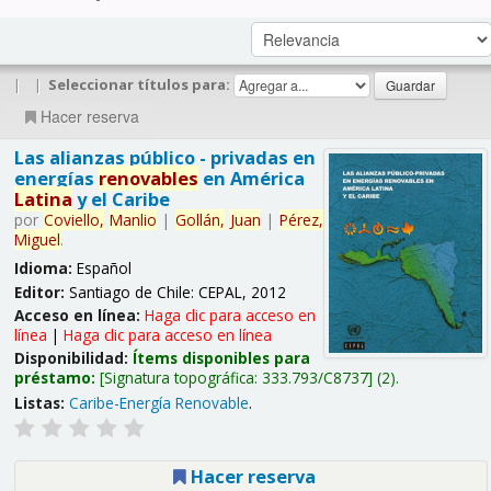
|
|
Seleccionar títulos para:
Hacer reserva
Las alianzas público - privadas en
energías
renovables
en América
Latina
y el Caribe
por
Coviello,
Manlio
|
Gollán,
Juan
|
Pérez,
Miguel
.
Idioma:
Español
Editor:
Santiago de Chile: CEPAL, 2012
Acceso en línea:
Haga clic para acceso en
línea
|
Haga clic para acceso en línea
Disponibilidad:
Ítems disponibles para
préstamo:
Signatura topográfica:
333.793/C8737
(2).
Listas:
Caribe-Energía Renovable
.
Hacer reserva