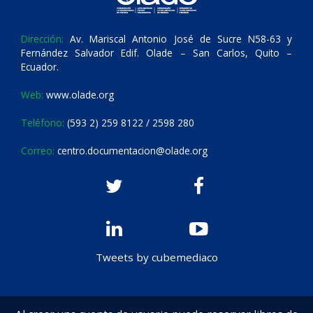
Dirección:
Av. Mariscal Antonio José de Sucre N58-63 y
Fernández Salvador Edif. Olade – San Carlos, Quito –
Ecuador.
Web:
www.olade.org
Teléfono:
(593 2) 259 8122 / 2598 280
Correo:
centro.documentacion@olade.org
Tweets by cubemediaco