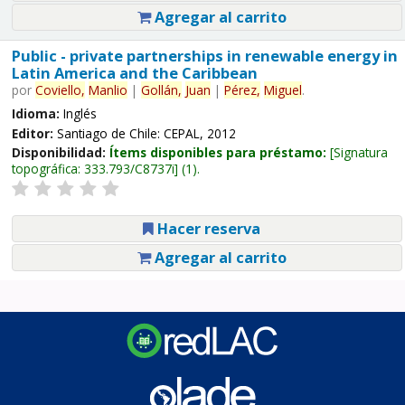
Agregar al carrito
Public - private partnerships in renewable energy in
Latin America and the Caribbean
por
Coviello,
Manlio
|
Gollán,
Juan
|
Pérez,
Miguel
.
Idioma:
Inglés
Editor:
Santiago de Chile: CEPAL, 2012
Disponibilidad:
Ítems disponibles para préstamo:
Signatura
topográfica:
333.793/C8737i
(1).
Hacer reserva
Agregar al carrito