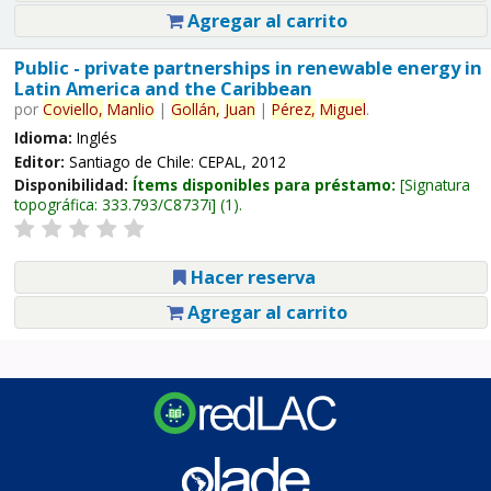
Agregar al carrito
Public - private partnerships in renewable energy in
Latin America and the Caribbean
por
Coviello,
Manlio
|
Gollán,
Juan
|
Pérez,
Miguel
.
Idioma:
Inglés
Editor:
Santiago de Chile: CEPAL, 2012
Disponibilidad:
Ítems disponibles para préstamo:
Signatura
topográfica:
333.793/C8737i
(1).
Hacer reserva
Agregar al carrito