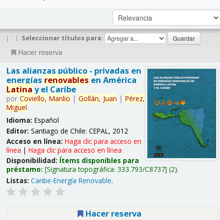
|
|
Seleccionar títulos para:
Hacer reserva
Las alianzas público - privadas en
energías
renovables
en América
Latina
y el Caribe
por
Coviello,
Manlio
|
Gollán,
Juan
|
Pérez,
Miguel
.
Idioma:
Español
Editor:
Santiago de Chile: CEPAL, 2012
Acceso en línea:
Haga clic para acceso en
línea
|
Haga clic para acceso en línea
Disponibilidad:
Ítems disponibles para
préstamo:
Signatura topográfica:
333.793/C8737
(2).
Listas:
Caribe-Energía Renovable
.
Hacer reserva