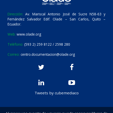
Dirección:
Av. Mariscal Antonio José de Sucre N58-63 y
Fernández Salvador Edif. Olade – San Carlos, Quito –
Ecuador.
Web:
www.olade.org
Teléfono:
(593 2) 259 8122 / 2598 280
Correo:
centro.documentacion@olade.org
Tweets by cubemediaco