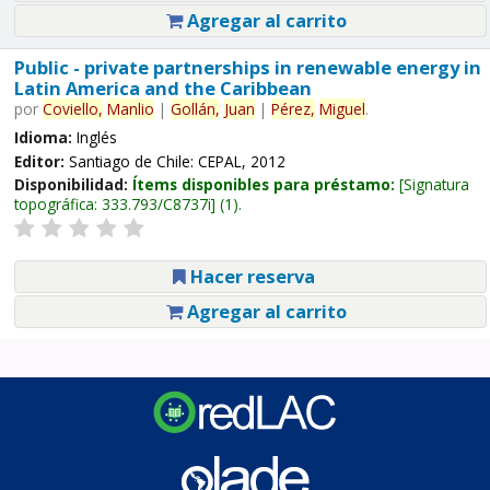
Agregar al carrito
Public - private partnerships in renewable energy in
Latin America and the Caribbean
por
Coviello,
Manlio
|
Gollán,
Juan
|
Pérez,
Miguel
.
Idioma:
Inglés
Editor:
Santiago de Chile: CEPAL, 2012
Disponibilidad:
Ítems disponibles para préstamo:
Signatura
topográfica:
333.793/C8737i
(1).
Hacer reserva
Agregar al carrito