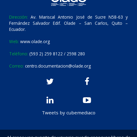
Dirección:
Av. Mariscal Antonio José de Sucre N58-63 y
Fernández Salvador Edif. Olade – San Carlos, Quito –
Ecuador.
Web:
www.olade.org
Teléfono:
(593 2) 259 8122 / 2598 280
Correo:
centro.documentacion@olade.org
Tweets by cubemediaco