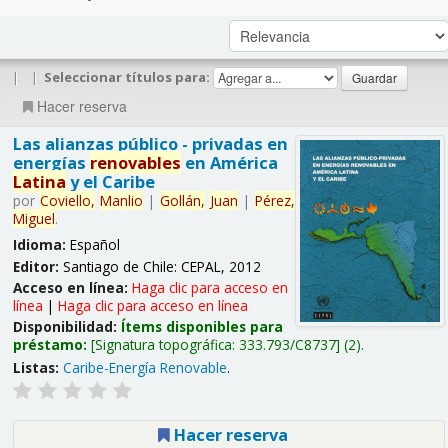
|
|
Seleccionar títulos para:
Hacer reserva
Las alianzas público - privadas en
energías
renovables
en América
Latina
y el Caribe
por
Coviello,
Manlio
|
Gollán,
Juan
|
Pérez,
Miguel
.
Idioma:
Español
Editor:
Santiago de Chile: CEPAL, 2012
Acceso en línea:
Haga clic para acceso en
línea
|
Haga clic para acceso en línea
Disponibilidad:
Ítems disponibles para
préstamo:
Signatura topográfica:
333.793/C8737
(2).
Listas:
Caribe-Energía Renovable
.
Hacer reserva