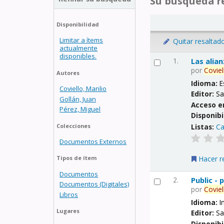
Su búsqueda re
Disponibilidad
Limitar a ítems
Quitar resaltad
actualmente
disponibles.
1.
Las alia
por
Coviel
Autores
Idioma:
E
Coviello, Manlio
Editor:
Sa
Gollán, Juan
Acceso e
Pérez, Miguel
Disponibi
Listas:
Ca
Colecciones
Documentos Externos
Hacer r
Tipos de ítem
Documentos
2.
Public -
Documentos (Digitales)
por
Coviel
Libros
Idioma:
I
Lugares
Editor:
Sa
Disponibi