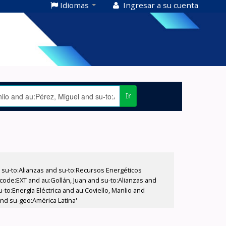
Idiomas
Ingresar a su cuenta
Ir
su-to:Alianzas and su-to:Recursos Energéticos
ccode:EXT and au:Gollán, Juan and su-to:Alianzas and
-to:Energía Eléctrica and au:Coviello, Manlio and
 and su-geo:América Latina'