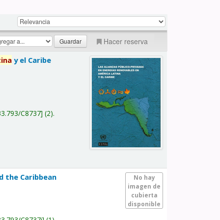
Hacer reserva
tina
y el Caribe
a
33.793/C8737
(2).
nd the Caribbean
No hay
imagen de
cubierta
disponible
33.793/C8737i
(1).