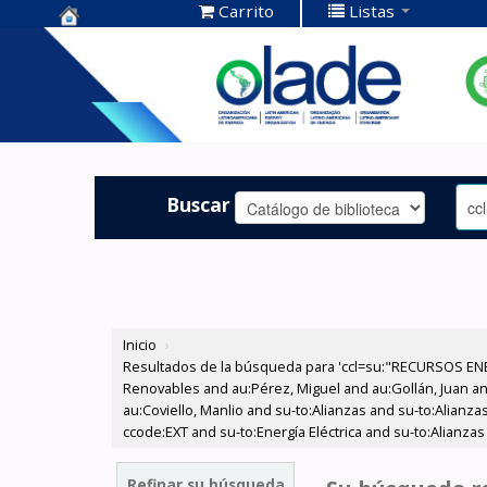
Carrito
Listas
Centro de
Documentación
OLADE -
Buscar
Inicio
›
Resultados de la búsqueda para 'ccl=su:"RECURSOS ENE
Renovables and au:Pérez, Miguel and au:Gollán, Juan and
au:Coviello, Manlio and su-to:Alianzas and su-to:Alianza
ccode:EXT and su-to:Energía Eléctrica and su-to:Alianzas
Refinar su búsqueda