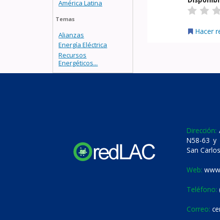
América Latina
Temas
Hacer r
Alianzas
Energía Eléctrica
Recursos
Energéticos...
Dirección:
A
N58-63 y 
San Carlos
Web:
www.
Teléfono:
Correo:
ce