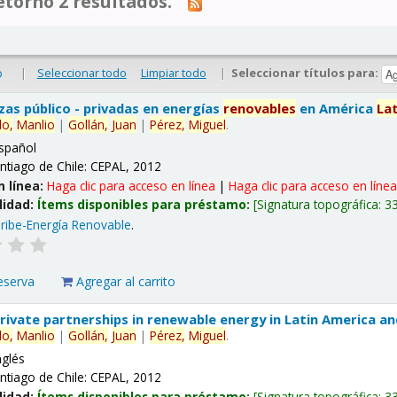
tornó 2 resultados.
|
Seleccionar todo
Limpiar todo
|
Seleccionar títulos para:
o
nzas público - privadas en energías
renovables
en América
La
lo,
Manlio
|
Gollán,
Juan
|
Pérez,
Miguel
.
spañol
ntiago de Chile: CEPAL, 2012
n línea:
Haga clic para acceso en línea
|
Haga clic para acceso en líne
lidad:
Ítems disponibles para préstamo:
Signatura topográfica:
3
ribe-Energía Renovable
.
eserva
Agregar al carrito
 private partnerships in renewable energy in Latin America a
lo,
Manlio
|
Gollán,
Juan
|
Pérez,
Miguel
.
nglés
ntiago de Chile: CEPAL, 2012
lidad:
Ítems disponibles para préstamo:
Signatura topográfica:
3