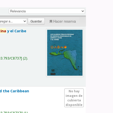
Hacer reserva
tina
y el Caribe
a
33.793/C8737
(2).
nd the Caribbean
No hay
imagen de
cubierta
disponible
33.793/C8737i
(1).