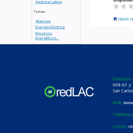
América Latina
Temas
Hacer r
Alianzas
Energía Eléctrica
Recursos
Energéticos...
Dirección:
A
N58-63 y 
San Carlos
Web:
www.
Teléfono:
Correo:
ce