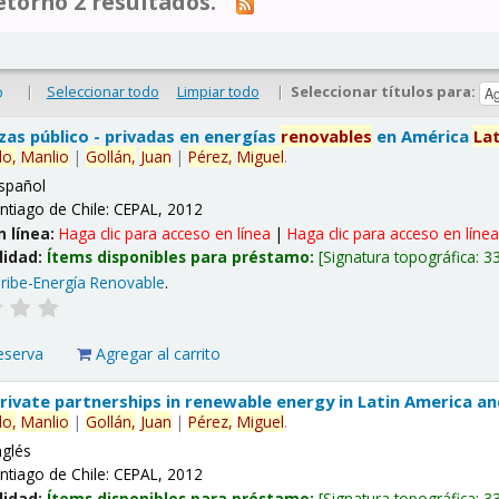
tornó 2 resultados.
|
Seleccionar todo
Limpiar todo
|
Seleccionar títulos para:
o
nzas público - privadas en energías
renovables
en América
La
lo,
Manlio
|
Gollán,
Juan
|
Pérez,
Miguel
.
spañol
ntiago de Chile: CEPAL, 2012
n línea:
Haga clic para acceso en línea
|
Haga clic para acceso en líne
lidad:
Ítems disponibles para préstamo:
Signatura topográfica:
3
ribe-Energía Renovable
.
eserva
Agregar al carrito
 private partnerships in renewable energy in Latin America a
lo,
Manlio
|
Gollán,
Juan
|
Pérez,
Miguel
.
nglés
ntiago de Chile: CEPAL, 2012
lidad:
Ítems disponibles para préstamo:
Signatura topográfica:
3