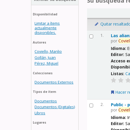
Su búsqueda re
Disponibilidad
Limitar a ítems
Quitar resaltad
actualmente
disponibles.
1.
Las alia
por
Coviel
Autores
Idioma:
E
Coviello, Manlio
Editor:
Sa
Gollán, Juan
Acceso e
Pérez, Miguel
Disponibi
Listas:
Ca
Colecciones
Documentos Externos
Hacer r
Tipos de ítem
Documentos
2.
Public -
Documentos (Digitales)
por
Coviel
Libros
Idioma:
I
Lugares
Editor:
Sa
Disponibi