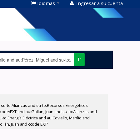
Idiomas
Ingresar a su cuenta
Ir
su-to:Alianzas and su-to:Recursos Energéticos
ccode:EXT and au:Gollán, Juan and su-to:Alianzas and
-to:Energía Eléctrica and au:Coviello, Manlio and
ollán, Juan and ccode:EXT'