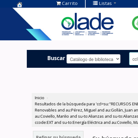
Carrito
Listas
Centro de
Documentación
OLADE -
Buscar
Inicio
›
Resultados de la búsqueda para 'ccl=su:"RECURSOS ENE
Renovables and au:Pérez, Miguel and au:Gollán, Juan and
au:Coviello, Manlio and su-to:Alianzas and su-to:Alianza
ccode:EXT and su-to:Energía Eléctrica and au:Coviello, M
Refinar su búsqueda