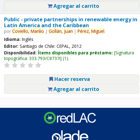
Agregar al carrito
Public - private partnerships in renewable energy in
Latin America and the Caribbean
por
Coviello,
Manlio
|
Gollán,
Juan
|
Pérez,
Miguel
.
Idioma:
Inglés
Editor:
Santiago de Chile: CEPAL, 2012
Disponibilidad:
Ítems disponibles para préstamo:
Signatura
topográfica:
333.793/C8737i
(1).
Hacer reserva
Agregar al carrito