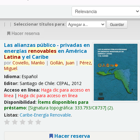
|
|
Seleccionar títulos para:
Hacer reserva
Las alianzas público - privadas en
energías
renovables
en América
Latina
y el Caribe
por
Coviello,
Manlio
|
Gollán,
Juan
|
Pérez,
Miguel
.
Idioma:
Español
Editor:
Santiago de Chile: CEPAL, 2012
Acceso en línea:
Haga clic para acceso en
línea
|
Haga clic para acceso en línea
Disponibilidad:
Ítems disponibles para
préstamo:
Signatura topográfica:
333.793/C8737
(2).
Listas:
Caribe-Energía Renovable
.
Hacer reserva