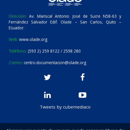
Dirección:
Av. Mariscal Antonio José de Sucre N58-63 y
Fernández Salvador Edif. Olade – San Carlos, Quito –
Ecuador.
Web:
www.olade.org
Teléfono:
(593 2) 259 8122 / 2598 280
Correo:
centro.documentacion@olade.org
Tweets by cubemediaco