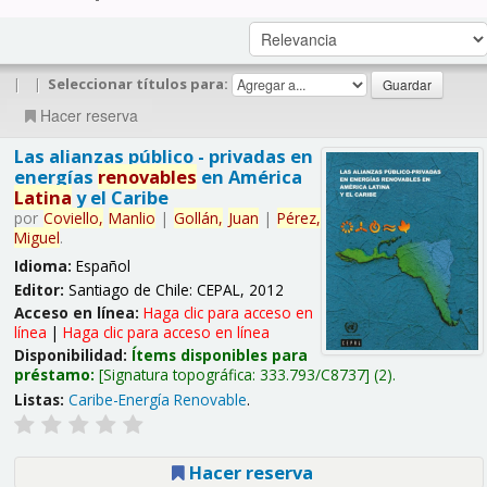
|
|
Seleccionar títulos para:
Hacer reserva
Las alianzas público - privadas en
energías
renovables
en América
Latina
y el Caribe
por
Coviello,
Manlio
|
Gollán,
Juan
|
Pérez,
Miguel
.
Idioma:
Español
Editor:
Santiago de Chile: CEPAL, 2012
Acceso en línea:
Haga clic para acceso en
línea
|
Haga clic para acceso en línea
Disponibilidad:
Ítems disponibles para
préstamo:
Signatura topográfica:
333.793/C8737
(2).
Listas:
Caribe-Energía Renovable
.
Hacer reserva