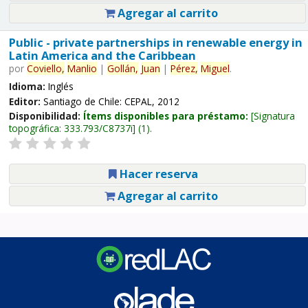
Agregar al carrito
Public - private partnerships in renewable energy in
Latin America and the Caribbean
por
Coviello,
Manlio
|
Gollán,
Juan
|
Pérez,
Miguel
.
Idioma:
Inglés
Editor:
Santiago de Chile: CEPAL, 2012
Disponibilidad:
Ítems disponibles para préstamo:
Signatura
topográfica:
333.793/C8737i
(1).
Hacer reserva
Agregar al carrito