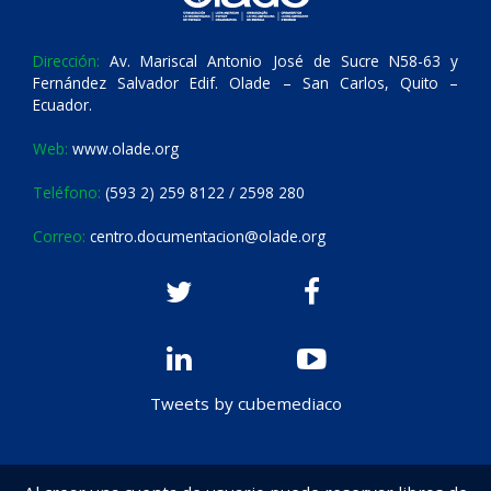
Dirección:
Av. Mariscal Antonio José de Sucre N58-63 y
Fernández Salvador Edif. Olade – San Carlos, Quito –
Ecuador.
Web:
www.olade.org
Teléfono:
(593 2) 259 8122 / 2598 280
Correo:
centro.documentacion@olade.org
Tweets by cubemediaco