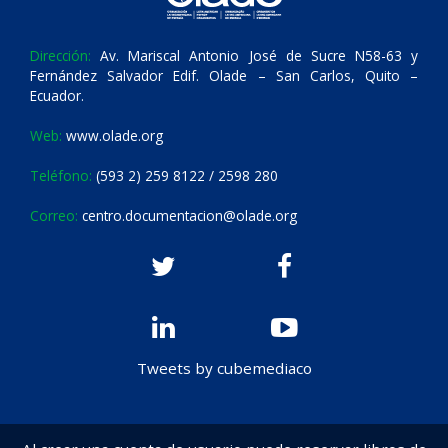
Dirección:
Av. Mariscal Antonio José de Sucre N58-63 y
Fernández Salvador Edif. Olade – San Carlos, Quito –
Ecuador.
Web:
www.olade.org
Teléfono:
(593 2) 259 8122 / 2598 280
Correo:
centro.documentacion@olade.org
Tweets by cubemediaco