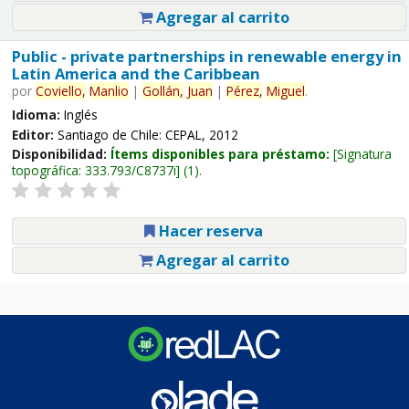
Agregar al carrito
Public - private partnerships in renewable energy in
Latin America and the Caribbean
por
Coviello,
Manlio
|
Gollán,
Juan
|
Pérez,
Miguel
.
Idioma:
Inglés
Editor:
Santiago de Chile: CEPAL, 2012
Disponibilidad:
Ítems disponibles para préstamo:
Signatura
topográfica:
333.793/C8737i
(1).
Hacer reserva
Agregar al carrito