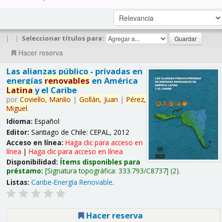
|
|
Seleccionar títulos para:
Hacer reserva
Las alianzas público - privadas en
energías
renovables
en América
Latina
y el Caribe
por
Coviello,
Manlio
|
Gollán,
Juan
|
Pérez,
Miguel
.
Idioma:
Español
Editor:
Santiago de Chile: CEPAL, 2012
Acceso en línea:
Haga clic para acceso en
línea
|
Haga clic para acceso en línea
Disponibilidad:
Ítems disponibles para
préstamo:
Signatura topográfica:
333.793/C8737
(2).
Listas:
Caribe-Energía Renovable
.
Hacer reserva