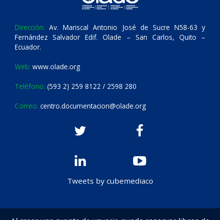
Dirección:
Av. Mariscal Antonio José de Sucre N58-63 y
Fernández Salvador Edif. Olade – San Carlos, Quito –
Ecuador.
Web:
www.olade.org
Teléfono:
(593 2) 259 8122 / 2598 280
Correo:
centro.documentacion@olade.org
Tweets by cubemediaco