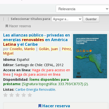
|
|
Seleccionar títulos para:
Hacer reserva
Las alianzas público - privadas en
energías
renovables
en América
Latina
y el Caribe
por
Coviello,
Manlio
|
Gollán,
Juan
|
Pérez,
Miguel
.
Idioma:
Español
Editor:
Santiago de Chile: CEPAL, 2012
Acceso en línea:
Haga clic para acceso en
línea
|
Haga clic para acceso en línea
Disponibilidad:
Ítems disponibles para
préstamo:
Signatura topográfica:
333.793/C8737
(2).
Listas:
Caribe-Energía Renovable
.
Hacer reserva