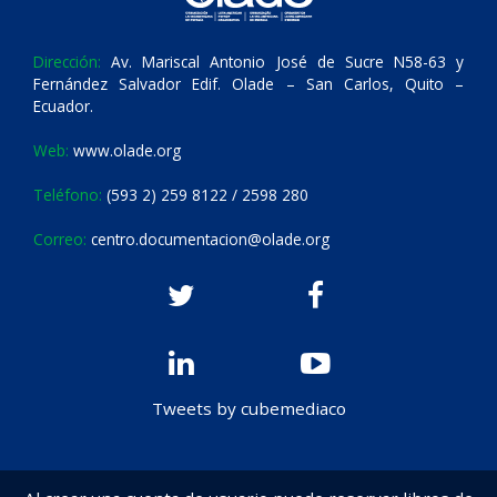
Dirección:
Av. Mariscal Antonio José de Sucre N58-63 y
Fernández Salvador Edif. Olade – San Carlos, Quito –
Ecuador.
Web:
www.olade.org
Teléfono:
(593 2) 259 8122 / 2598 280
Correo:
centro.documentacion@olade.org
Tweets by cubemediaco