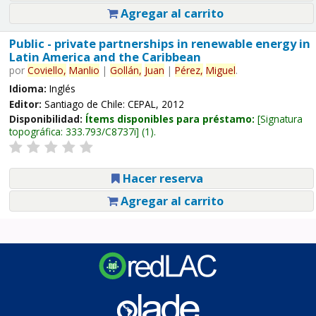
Agregar al carrito
Public - private partnerships in renewable energy in
Latin America and the Caribbean
por
Coviello,
Manlio
|
Gollán,
Juan
|
Pérez,
Miguel
.
Idioma:
Inglés
Editor:
Santiago de Chile: CEPAL, 2012
Disponibilidad:
Ítems disponibles para préstamo:
Signatura
topográfica:
333.793/C8737i
(1).
Hacer reserva
Agregar al carrito