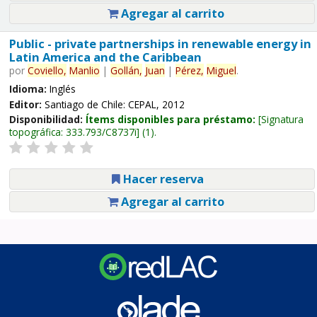
Agregar al carrito
Public - private partnerships in renewable energy in
Latin America and the Caribbean
por
Coviello,
Manlio
|
Gollán,
Juan
|
Pérez,
Miguel
.
Idioma:
Inglés
Editor:
Santiago de Chile: CEPAL, 2012
Disponibilidad:
Ítems disponibles para préstamo:
Signatura
topográfica:
333.793/C8737i
(1).
Hacer reserva
Agregar al carrito