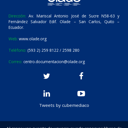
Dirección:
Av. Mariscal Antonio José de Sucre N58-63 y
Fernández Salvador Edif. Olade – San Carlos, Quito –
Ecuador.
Web:
www.olade.org
Teléfono:
(593 2) 259 8122 / 2598 280
Correo:
centro.documentacion@olade.org
Tweets by cubemediaco