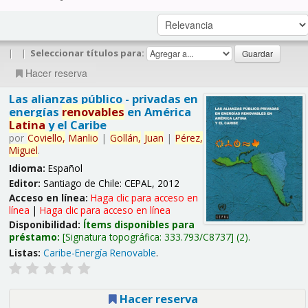
|
|
Seleccionar títulos para:
Hacer reserva
Las alianzas público - privadas en
energías
renovables
en América
Latina
y el Caribe
por
Coviello,
Manlio
|
Gollán,
Juan
|
Pérez,
Miguel
.
Idioma:
Español
Editor:
Santiago de Chile: CEPAL, 2012
Acceso en línea:
Haga clic para acceso en
línea
|
Haga clic para acceso en línea
Disponibilidad:
Ítems disponibles para
préstamo:
Signatura topográfica:
333.793/C8737
(2).
Listas:
Caribe-Energía Renovable
.
Hacer reserva