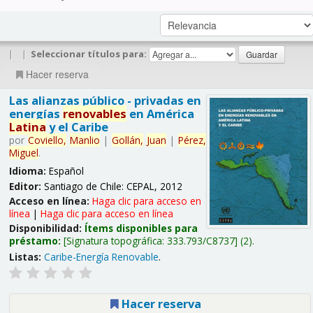
|
|
Seleccionar títulos para:
Hacer reserva
Las alianzas público - privadas en
energías
renovables
en América
Latina
y el Caribe
por
Coviello,
Manlio
|
Gollán,
Juan
|
Pérez,
Miguel
.
Idioma:
Español
Editor:
Santiago de Chile: CEPAL, 2012
Acceso en línea:
Haga clic para acceso en
línea
|
Haga clic para acceso en línea
Disponibilidad:
Ítems disponibles para
préstamo:
Signatura topográfica:
333.793/C8737
(2).
Listas:
Caribe-Energía Renovable
.
Hacer reserva