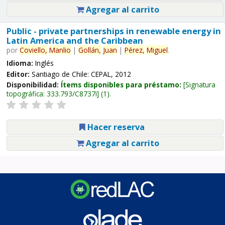
Agregar al carrito
Public - private partnerships in renewable energy in
Latin America and the Caribbean
por
Coviello,
Manlio
|
Gollán,
Juan
|
Pérez,
Miguel
.
Idioma:
Inglés
Editor:
Santiago de Chile: CEPAL, 2012
Disponibilidad:
Ítems disponibles para préstamo:
Signatura
topográfica:
333.793/C8737i
(1).
Hacer reserva
Agregar al carrito