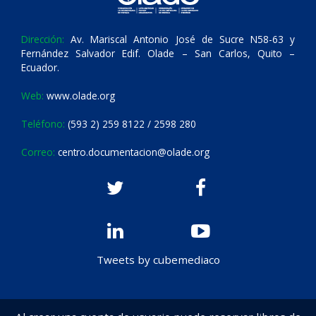
Dirección:
Av. Mariscal Antonio José de Sucre N58-63 y
Fernández Salvador Edif. Olade – San Carlos, Quito –
Ecuador.
Web:
www.olade.org
Teléfono:
(593 2) 259 8122 / 2598 280
Correo:
centro.documentacion@olade.org
Tweets by cubemediaco