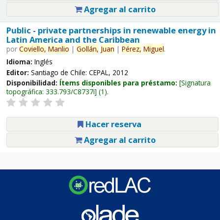
Agregar al carrito
Public - private partnerships in renewable energy in
Latin America and the Caribbean
por
Coviello,
Manlio
|
Gollán,
Juan
|
Pérez,
Miguel
.
Idioma:
Inglés
Editor:
Santiago de Chile: CEPAL, 2012
Disponibilidad:
Ítems disponibles para préstamo:
Signatura
topográfica:
333.793/C8737i
(1).
Hacer reserva
Agregar al carrito