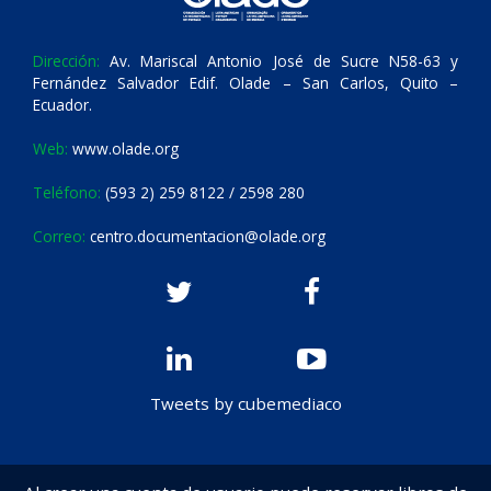
Dirección:
Av. Mariscal Antonio José de Sucre N58-63 y
Fernández Salvador Edif. Olade – San Carlos, Quito –
Ecuador.
Web:
www.olade.org
Teléfono:
(593 2) 259 8122 / 2598 280
Correo:
centro.documentacion@olade.org
Tweets by cubemediaco