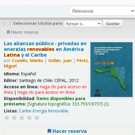
|
|
Seleccionar títulos para:
Hacer reserva
Las alianzas público - privadas en
energías
renovables
en América
Latina
y el Caribe
por
Coviello,
Manlio
|
Gollán,
Juan
|
Pérez,
Miguel
.
Idioma:
Español
Editor:
Santiago de Chile: CEPAL, 2012
Acceso en línea:
Haga clic para acceso en
línea
|
Haga clic para acceso en línea
Disponibilidad:
Ítems disponibles para
préstamo:
Signatura topográfica:
333.793/C8737
(2).
Listas:
Caribe-Energía Renovable
.
Hacer reserva