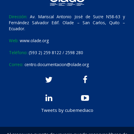
Dirección:
Av. Mariscal Antonio José de Sucre N58-63 y
Fernández Salvador Edif. Olade – San Carlos, Quito –
Ecuador.
Web:
www.olade.org
Teléfono:
(593 2) 259 8122 / 2598 280
Correo:
centro.documentacion@olade.org
Tweets by cubemediaco