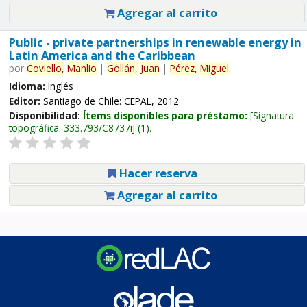
Agregar al carrito
Public - private partnerships in renewable energy in
Latin America and the Caribbean
por
Coviello,
Manlio
|
Gollán,
Juan
|
Pérez,
Miguel
.
Idioma:
Inglés
Editor:
Santiago de Chile: CEPAL, 2012
Disponibilidad:
Ítems disponibles para préstamo:
Signatura
topográfica:
333.793/C8737i
(1).
Hacer reserva
Agregar al carrito