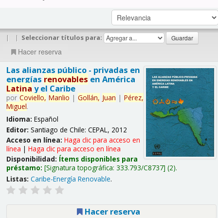
|
|
Seleccionar títulos para:
Hacer reserva
Las alianzas público - privadas en
energías
renovables
en América
Latina
y el Caribe
por
Coviello,
Manlio
|
Gollán,
Juan
|
Pérez,
Miguel
.
Idioma:
Español
Editor:
Santiago de Chile: CEPAL, 2012
Acceso en línea:
Haga clic para acceso en
línea
|
Haga clic para acceso en línea
Disponibilidad:
Ítems disponibles para
préstamo:
Signatura topográfica:
333.793/C8737
(2).
Listas:
Caribe-Energía Renovable
.
Hacer reserva