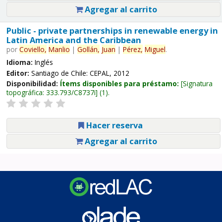
Agregar al carrito
Public - private partnerships in renewable energy in
Latin America and the Caribbean
por
Coviello,
Manlio
|
Gollán,
Juan
|
Pérez,
Miguel
.
Idioma:
Inglés
Editor:
Santiago de Chile: CEPAL, 2012
Disponibilidad:
Ítems disponibles para préstamo:
Signatura
topográfica:
333.793/C8737i
(1).
Hacer reserva
Agregar al carrito