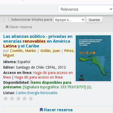
|
|
Seleccionar títulos para:
Hacer reserva
Las alianzas público - privadas en
energías
renovables
en América
Latina
y el Caribe
por
Coviello,
Manlio
|
Gollán,
Juan
|
Pérez,
Miguel
.
Idioma:
Español
Editor:
Santiago de Chile: CEPAL, 2012
Acceso en línea:
Haga clic para acceso en
línea
|
Haga clic para acceso en línea
Disponibilidad:
Ítems disponibles para
préstamo:
Signatura topográfica:
333.793/C8737
(2).
Listas:
Caribe-Energía Renovable
.
Hacer reserva