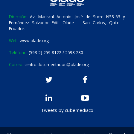
Dirección:
Av. Mariscal Antonio José de Sucre N58-63 y
Fernández Salvador Edif. Olade – San Carlos, Quito –
Ecuador.
Web:
www.olade.org
Teléfono:
(593 2) 259 8122 / 2598 280
Correo:
centro.documentacion@olade.org
Tweets by cubemediaco