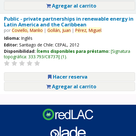
Agregar al carrito
Public - private partnerships in renewable energy in
Latin America and the Caribbean
por
Coviello,
Manlio
|
Gollán,
Juan
|
Pérez,
Miguel
.
Idioma:
Inglés
Editor:
Santiago de Chile: CEPAL, 2012
Disponibilidad:
Ítems disponibles para préstamo:
Signatura
topográfica:
333.793/C8737i
(1).
Hacer reserva
Agregar al carrito