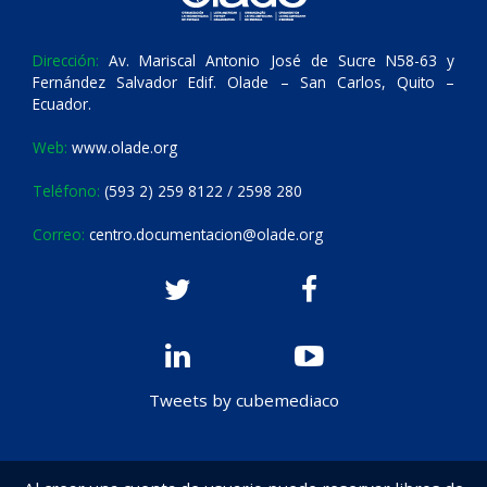
Dirección:
Av. Mariscal Antonio José de Sucre N58-63 y
Fernández Salvador Edif. Olade – San Carlos, Quito –
Ecuador.
Web:
www.olade.org
Teléfono:
(593 2) 259 8122 / 2598 280
Correo:
centro.documentacion@olade.org
Tweets by cubemediaco