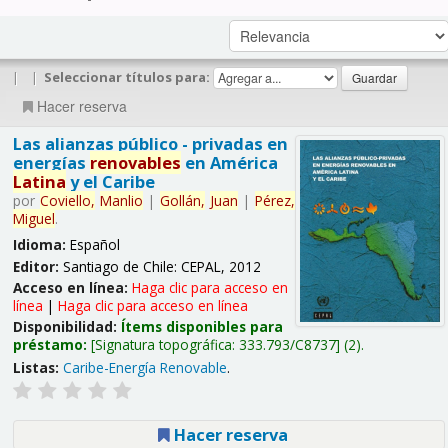
|
|
Seleccionar títulos para:
Hacer reserva
Las alianzas público - privadas en
energías
renovables
en América
Latina
y el Caribe
por
Coviello,
Manlio
|
Gollán,
Juan
|
Pérez,
Miguel
.
Idioma:
Español
Editor:
Santiago de Chile: CEPAL, 2012
Acceso en línea:
Haga clic para acceso en
línea
|
Haga clic para acceso en línea
Disponibilidad:
Ítems disponibles para
préstamo:
Signatura topográfica:
333.793/C8737
(2).
Listas:
Caribe-Energía Renovable
.
Hacer reserva