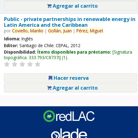
Agregar al carrito
Public - private partnerships in renewable energy in
Latin America and the Caribbean
por
Coviello,
Manlio
|
Gollán,
Juan
|
Pérez,
Miguel
.
Idioma:
Inglés
Editor:
Santiago de Chile: CEPAL, 2012
Disponibilidad:
Ítems disponibles para préstamo:
Signatura
topográfica:
333.793/C8737i
(1).
Hacer reserva
Agregar al carrito