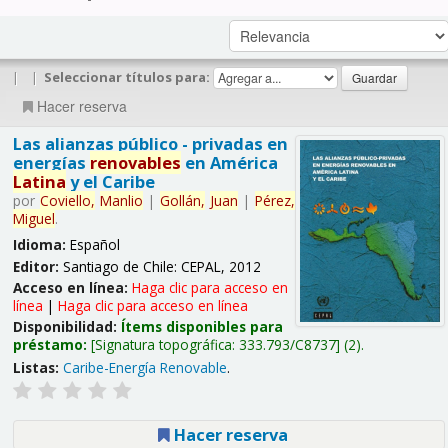
|
|
Seleccionar títulos para:
Hacer reserva
Las alianzas público - privadas en
energías
renovables
en América
Latina
y el Caribe
por
Coviello,
Manlio
|
Gollán,
Juan
|
Pérez,
Miguel
.
Idioma:
Español
Editor:
Santiago de Chile: CEPAL, 2012
Acceso en línea:
Haga clic para acceso en
línea
|
Haga clic para acceso en línea
Disponibilidad:
Ítems disponibles para
préstamo:
Signatura topográfica:
333.793/C8737
(2).
Listas:
Caribe-Energía Renovable
.
Hacer reserva