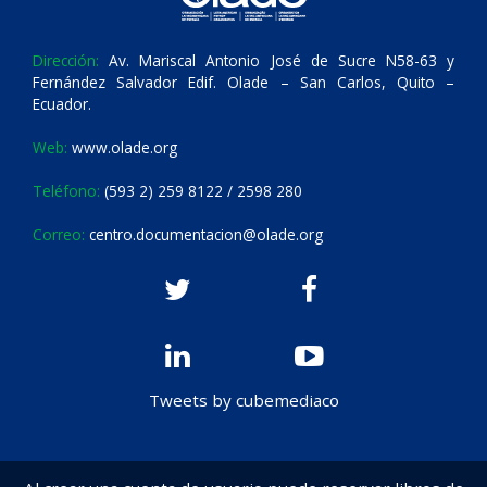
Dirección:
Av. Mariscal Antonio José de Sucre N58-63 y
Fernández Salvador Edif. Olade – San Carlos, Quito –
Ecuador.
Web:
www.olade.org
Teléfono:
(593 2) 259 8122 / 2598 280
Correo:
centro.documentacion@olade.org
Tweets by cubemediaco