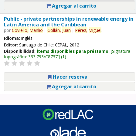
Agregar al carrito
Public - private partnerships in renewable energy in
Latin America and the Caribbean
por
Coviello,
Manlio
|
Gollán,
Juan
|
Pérez,
Miguel
.
Idioma:
Inglés
Editor:
Santiago de Chile: CEPAL, 2012
Disponibilidad:
Ítems disponibles para préstamo:
Signatura
topográfica:
333.793/C8737i
(1).
Hacer reserva
Agregar al carrito