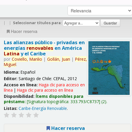
|
|
Seleccionar títulos para:
Hacer reserva
Las alianzas público - privadas en
energías
renovables
en América
Latina
y el Caribe
por
Coviello,
Manlio
|
Gollán,
Juan
|
Pérez,
Miguel
.
Idioma:
Español
Editor:
Santiago de Chile: CEPAL, 2012
Acceso en línea:
Haga clic para acceso en
línea
|
Haga clic para acceso en línea
Disponibilidad:
Ítems disponibles para
préstamo:
Signatura topográfica:
333.793/C8737
(2).
Listas:
Caribe-Energía Renovable
.
Hacer reserva