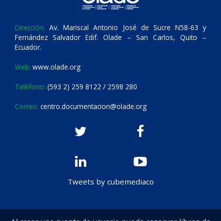
Dirección:
Av. Mariscal Antonio José de Sucre N58-63 y
Fernández Salvador Edif. Olade – San Carlos, Quito –
Ecuador.
Web:
www.olade.org
Teléfono:
(593 2) 259 8122 / 2598 280
Correo:
centro.documentacion@olade.org
Tweets by cubemediaco