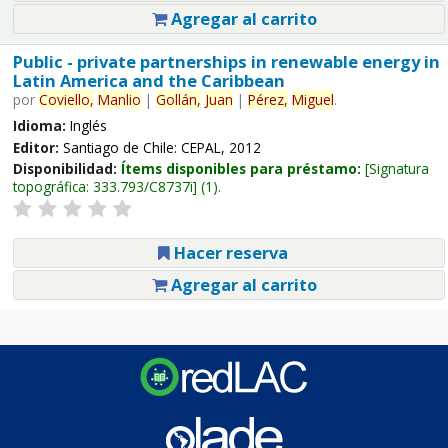
Agregar al carrito
Public - private partnerships in renewable energy in
Latin America and the Caribbean
por
Coviello,
Manlio
|
Gollán,
Juan
|
Pérez,
Miguel
.
Idioma:
Inglés
Editor:
Santiago de Chile: CEPAL, 2012
Disponibilidad:
Ítems disponibles para préstamo:
Signatura
topográfica:
333.793/C8737i
(1).
Hacer reserva
Agregar al carrito