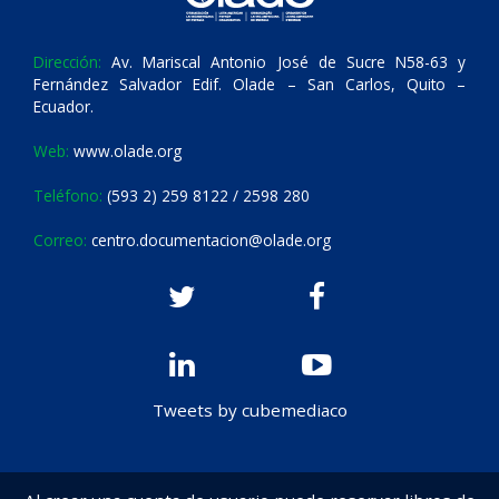
Dirección:
Av. Mariscal Antonio José de Sucre N58-63 y
Fernández Salvador Edif. Olade – San Carlos, Quito –
Ecuador.
Web:
www.olade.org
Teléfono:
(593 2) 259 8122 / 2598 280
Correo:
centro.documentacion@olade.org
Tweets by cubemediaco