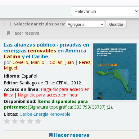
|
|
Seleccionar títulos para:
Hacer reserva
Las alianzas público - privadas en
energías
renovables
en América
Latina
y el Caribe
por
Coviello,
Manlio
|
Gollán,
Juan
|
Pérez,
Miguel
.
Idioma:
Español
Editor:
Santiago de Chile: CEPAL, 2012
Acceso en línea:
Haga clic para acceso en
línea
|
Haga clic para acceso en línea
Disponibilidad:
Ítems disponibles para
préstamo:
Signatura topográfica:
333.793/C8737
(2).
Listas:
Caribe-Energía Renovable
.
Hacer reserva