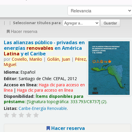
|
|
Seleccionar títulos para:
Hacer reserva
Las alianzas público - privadas en
energías
renovables
en América
Latina
y el Caribe
por
Coviello,
Manlio
|
Gollán,
Juan
|
Pérez,
Miguel
.
Idioma:
Español
Editor:
Santiago de Chile: CEPAL, 2012
Acceso en línea:
Haga clic para acceso en
línea
|
Haga clic para acceso en línea
Disponibilidad:
Ítems disponibles para
préstamo:
Signatura topográfica:
333.793/C8737
(2).
Listas:
Caribe-Energía Renovable
.
Hacer reserva