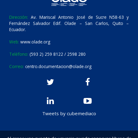
Dirección:
Av. Mariscal Antonio José de Sucre N58-63 y
Fernández Salvador Edif. Olade – San Carlos, Quito –
Ecuador.
Web:
www.olade.org
Teléfono:
(593 2) 259 8122 / 2598 280
Correo:
centro.documentacion@olade.org
Tweets by cubemediaco