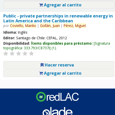
Agregar al carrito
Public - private partnerships in renewable energy in
Latin America and the Caribbean
por
Coviello,
Manlio
|
Gollán,
Juan
|
Pérez,
Miguel
.
Idioma:
Inglés
Editor:
Santiago de Chile: CEPAL, 2012
Disponibilidad:
Ítems disponibles para préstamo:
Signatura
topográfica:
333.793/C8737i
(1).
Hacer reserva
Agregar al carrito