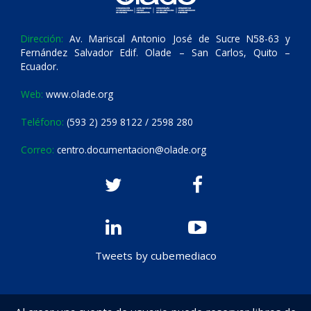
Dirección:
Av. Mariscal Antonio José de Sucre N58-63 y
Fernández Salvador Edif. Olade – San Carlos, Quito –
Ecuador.
Web:
www.olade.org
Teléfono:
(593 2) 259 8122 / 2598 280
Correo:
centro.documentacion@olade.org
Tweets by cubemediaco