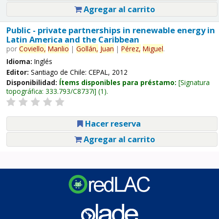
Agregar al carrito
Public - private partnerships in renewable energy in
Latin America and the Caribbean
por
Coviello,
Manlio
|
Gollán,
Juan
|
Pérez,
Miguel
.
Idioma:
Inglés
Editor:
Santiago de Chile: CEPAL, 2012
Disponibilidad:
Ítems disponibles para préstamo:
Signatura
topográfica:
333.793/C8737i
(1).
Hacer reserva
Agregar al carrito