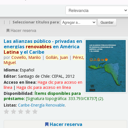
|
|
Seleccionar títulos para:
Hacer reserva
Las alianzas público - privadas en
energías
renovables
en América
Latina
y el Caribe
por
Coviello,
Manlio
|
Gollán,
Juan
|
Pérez,
Miguel
.
Idioma:
Español
Editor:
Santiago de Chile: CEPAL, 2012
Acceso en línea:
Haga clic para acceso en
línea
|
Haga clic para acceso en línea
Disponibilidad:
Ítems disponibles para
préstamo:
Signatura topográfica:
333.793/C8737
(2).
Listas:
Caribe-Energía Renovable
.
Hacer reserva