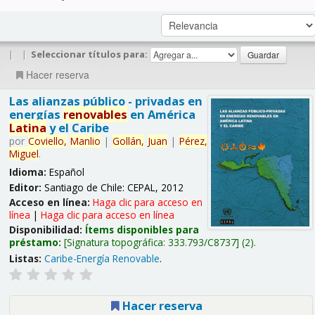
|
|
Seleccionar títulos para:
Hacer reserva
Las alianzas público - privadas en
energías
renovables
en América
Latina
y el Caribe
por
Coviello,
Manlio
|
Gollán,
Juan
|
Pérez,
Miguel
.
Idioma:
Español
Editor:
Santiago de Chile: CEPAL, 2012
Acceso en línea:
Haga clic para acceso en
línea
|
Haga clic para acceso en línea
Disponibilidad:
Ítems disponibles para
préstamo:
Signatura topográfica:
333.793/C8737
(2).
Listas:
Caribe-Energía Renovable
.
Hacer reserva