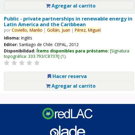
Agregar al carrito
Public - private partnerships in renewable energy in
Latin America and the Caribbean
por
Coviello,
Manlio
|
Gollán,
Juan
|
Pérez,
Miguel
.
Idioma:
Inglés
Editor:
Santiago de Chile: CEPAL, 2012
Disponibilidad:
Ítems disponibles para préstamo:
Signatura
topográfica:
333.793/C8737i
(1).
Hacer reserva
Agregar al carrito