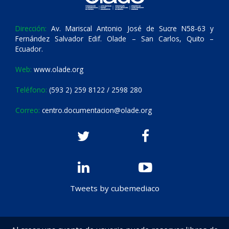
Dirección:
Av. Mariscal Antonio José de Sucre N58-63 y
Fernández Salvador Edif. Olade – San Carlos, Quito –
Ecuador.
Web:
www.olade.org
Teléfono:
(593 2) 259 8122 / 2598 280
Correo:
centro.documentacion@olade.org
Tweets by cubemediaco