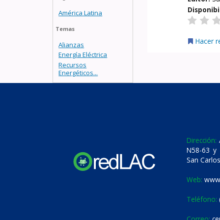
Disponibi
América Latina
Temas
Hacer r
Alianzas
Energía Eléctrica
Recursos
Energéticos...
Dirección:
A
N58-63 y 
San Carlos
Web:
www.
Teléfono:
Correo:
ce