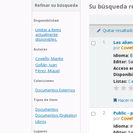
Refinar su búsqueda
Su búsqueda re
Disponibilidad
Limitar a ítems
Quitar resaltad
actualmente
disponibles.
1.
Las alia
por
Coviel
Autores
Idioma:
E
Coviello, Manlio
Editor:
Sa
Gollán, Juan
Acceso e
Pérez, Miguel
Disponibi
Listas:
Ca
Colecciones
Documentos Externos
Hacer r
Tipos de ítem
Documentos
2.
Public -
Documentos (Digitales)
por
Coviel
Libros
Idioma:
I
Lugares
Editor:
Sa