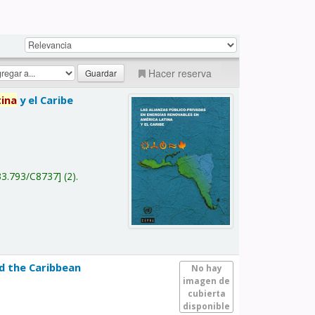
Hacer reserva
tina
y el Caribe
a
33.793/C8737
(2).
nd the Caribbean
No hay
imagen de
cubierta
disponible