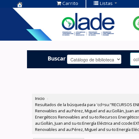
Carrito
Listas
Centro de
Documentación
OLADE -
Buscar
Inicio
›
Resultados de la búsqueda para 'ccl=su:"RECURSOS ENE
Renovables and au:Pérez, Miguel and au:Gollán, Juan and
Energéticos Renovables and su-to:Recursos Energéticos
au:Gollán, Juan and su-to:Energía Eléctrica and ccode:E
Renovables and au:Pérez, Miguel and su-to:Energía Eléct