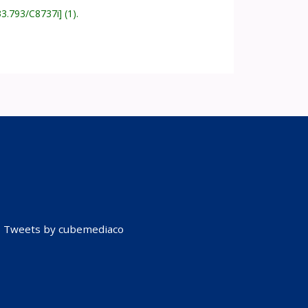
33.793/C8737i
(1).
Tweets by cubemediaco