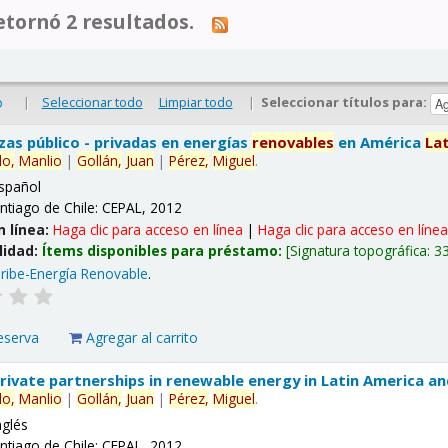
tornó 2 resultados.
|
Seleccionar todo
Limpiar todo
|
Seleccionar títulos para:
o
nzas público - privadas en energías
renovables
en América
La
lo,
Manlio
|
Gollán,
Juan
|
Pérez,
Miguel
.
spañol
ntiago de Chile: CEPAL, 2012
n línea:
Haga clic para acceso en línea
|
Haga clic para acceso en líne
lidad:
Ítems disponibles para préstamo:
Signatura topográfica:
3
ribe-Energía Renovable
.
eserva
Agregar al carrito
 private partnerships in renewable energy in Latin America a
lo,
Manlio
|
Gollán,
Juan
|
Pérez,
Miguel
.
nglés
ntiago de Chile: CEPAL, 2012